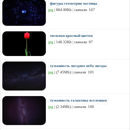
фигуры геометрия частицы
jpg
| 884.49Kb | скачали: 107
тюльпан красный цветок
jpg
| 148.32Kb | скачали: 97
туманность звездное небо звезды
jpg
| (7.45Mb) | скачали: 101
туманность галактика вселенная
jpg
| (2.34Mb) | скачали: 100