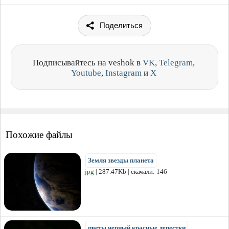
Поделиться
Подписывайтесь на veshok в
VK
,
Telegram
,
Youtube
,
Instagram
и
X
Похожие файлы
Земля звезды планета
jpg
| 287.47Kb | скачали: 146
цветы черный красные лепестки