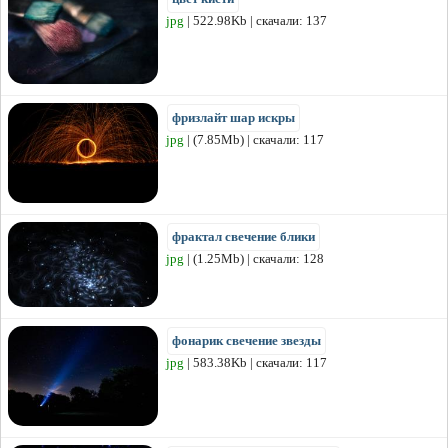
jpg
| 522.98Kb | скачали: 137
фризлайт шар искры
jpg
| (7.85Mb) | скачали: 117
фрактал свечение блики
jpg
| (1.25Mb) | скачали: 128
фонарик свечение звезды
jpg
| 583.38Kb | скачали: 117