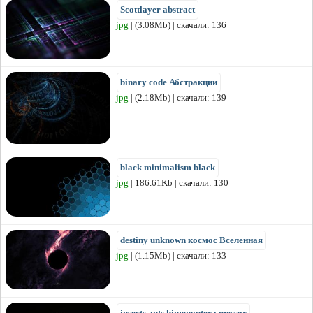
Scottlayer abstract
jpg
| (3.08Mb) | скачали: 136
binary code Абстракции
jpg
| (2.18Mb) | скачали: 139
black minimalism black
jpg
| 186.61Kb | скачали: 130
destiny unknown космос Вселенная
jpg
| (1.15Mb) | скачали: 133
insects ants himenoptera messor