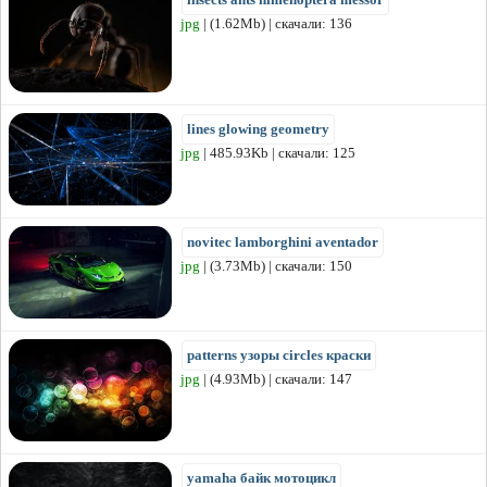
jpg
| (1.62Mb) | скачали: 136
lines glowing geometry
jpg
| 485.93Kb | скачали: 125
novitec lamborghini aventador
jpg
| (3.73Mb) | скачали: 150
patterns узоры circles краски
jpg
| (4.93Mb) | скачали: 147
yamaha байк мотоцикл