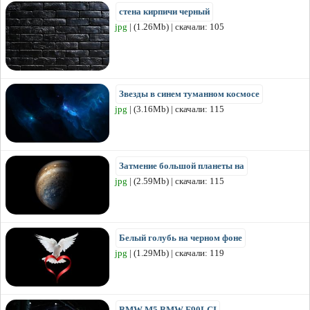
стена кирпичи черный
jpg
| (1.26Mb) | скачали: 105
Звезды в синем туманном космосе
jpg
| (3.16Mb) | скачали: 115
Затмение большой планеты на
jpg
| (2.59Mb) | скачали: 115
Белый голубь на черном фоне
jpg
| (1.29Mb) | скачали: 119
BMW M5 BMW F90LCI