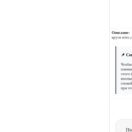
Описание:
круги retro
📌 Со
Чтобы 
планше
этого 
кнопке
спокой
при эт
По