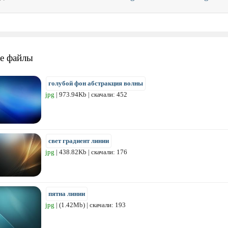
е файлы
голубой фон абстракция волны
jpg
| 973.94Kb | скачали: 452
свет градиент линии
jpg
| 438.82Kb | скачали: 176
пятна линии
jpg
| (1.42Mb) | скачали: 193