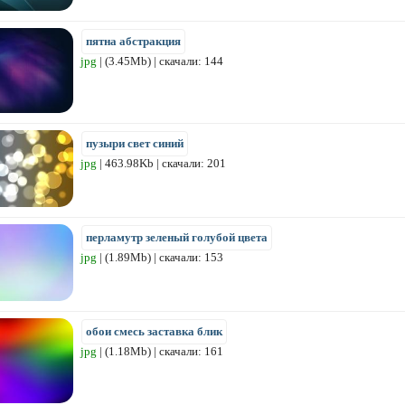
пятна абстракция
jpg
| (3.45Mb) | скачали: 144
пузыри свет синий
jpg
| 463.98Kb | скачали: 201
перламутр зеленый голубой цвета
jpg
| (1.89Mb) | скачали: 153
обои смесь заставка блик
jpg
| (1.18Mb) | скачали: 161