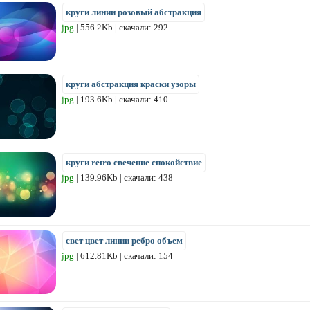
круги линии розовый абстракция
jpg
| 556.2Kb | скачали: 292
круги абстракция краски узоры
jpg
| 193.6Kb | скачали: 410
круги retro свечение спокойствие
jpg
| 139.96Kb | скачали: 438
свет цвет линии ребро объем
jpg
| 612.81Kb | скачали: 154