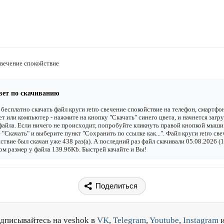
 свечение спокойствие
вет по скачиванию
бесплатно скачать файл круги retro свечение спокойствие на телефон, смартфо
т или компьютер - нажмите на кнопку "Скачать" синего цвета, и начнется загру
файла. Если ничего не происходит, попробуйте кликнуть правой кнопкой мыши
 "Скачать" и выберите пункт "Сохранить по ссылке как...". Файл круги retro св
ствие был скачан уже 438 раз(а). А последний раз файл скачивали 05.08.2026 (1
ом размер у файла 139.96Kb. Быстрей качайте и Вы!
Поделиться
дписывайтесь на veshok в
VK
,
Telegram
,
Youtube
,
Instagram