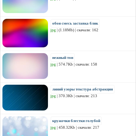
обои смесь заставка блик
jpg
| (1.18Mb) | скачали: 162
нежный тон
jpg
| 574.7Kb | скачали: 158
линий узоры текстура абстракция
jpg
| 370.3Kb | скачали: 213
кружочки блестки голубой
jpg
| 458.32Kb | скачали: 217