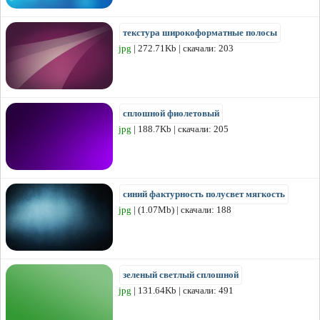
текстура широкоформатные полосы
jpg
| 272.71Kb | скачали: 203
сплошной фиолетовый
jpg
| 188.7Kb | скачали: 205
синий фактурность полусвет мягкость
jpg
| (1.07Mb) | скачали: 188
зеленый светлый сплошной
jpg
| 131.64Kb | скачали: 491