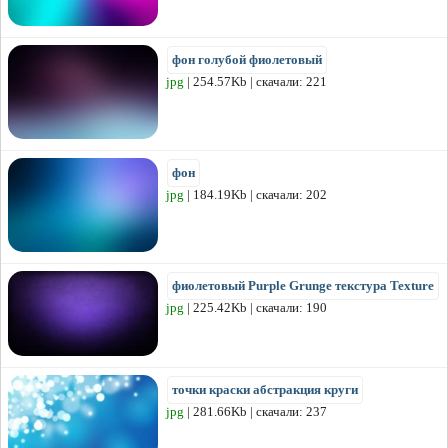
фон голубой фиолетовый
jpg
| 254.57Kb | скачали: 221
фон
jpg
| 184.19Kb | скачали: 202
фиолетовый Purple Grunge текстура Texture
jpg
| 225.42Kb | скачали: 190
точки краски абстракция круги
jpg
| 281.66Kb | скачали: 237