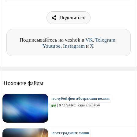
Поделиться
Подписывайтесь на veshok в
VK
,
Telegram
,
Youtube
,
Instagram
и
X
Похожие файлы
голубой фон абстракция волны
jpg
| 973.94Kb | скачали: 454
свет градиент линии