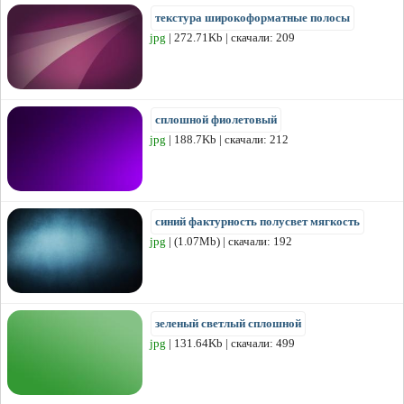
текстура широкоформатные полосы
jpg
| 272.71Kb | скачали: 209
сплошной фиолетовый
jpg
| 188.7Kb | скачали: 212
синий фактурность полусвет мягкость
jpg
| (1.07Mb) | скачали: 192
зеленый светлый сплошной
jpg
| 131.64Kb | скачали: 499