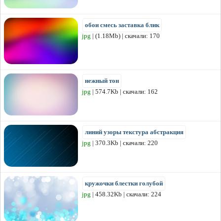
обои смесь заставка блик
jpg
| (1.18Mb) | скачали: 170
нежный тон
jpg
| 574.7Kb | скачали: 162
линий узоры текстура абстракция
jpg
| 370.3Kb | скачали: 220
кружочки блестки голубой
jpg
| 458.32Kb | скачали: 224