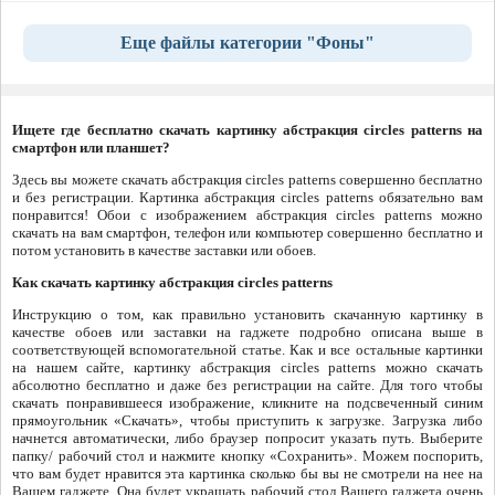
Еще файлы категории "Фоны"
Ищете где бесплатно скачать картинку абстракция circles patterns на
смартфон или планшет?
Здесь вы можете скачать абстракция circles patterns совершенно бесплатно
и без регистрации. Картинка абстракция circles patterns обязательно вам
понравится! Обои с изображением абстракция circles patterns можно
скачать на вам смартфон, телефон или компьютер совершенно бесплатно и
потом установить в качестве заставки или обоев.
Как скачать картинку абстракция circles patterns
Инструкцию о том, как правильно установить скачанную картинку в
качестве обоев или заставки на гаджете подробно описана выше в
соответствующей вспомогательной статье. Как и все остальные картинки
на нашем сайте, картинку абстракция circles patterns можно скачать
абсолютно бесплатно и даже без регистрации на сайте. Для того чтобы
скачать понравившееся изображение, кликните на подсвеченный синим
прямоугольник «Скачать», чтобы приступить к загрузке. Загрузка либо
начнется автоматически, либо браузер попросит указать путь. Выберите
папку/ рабочий стол и нажмите кнопку «Сохранить». Можем поспорить,
что вам будет нравится эта картинка сколько бы вы не смотрели на нее на
Вашем гаджете. Она будет украшать рабочий стол Вашего гаджета очень