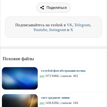
Поделиться
Подписывайтесь на veshok в
VK
,
Telegram
,
Youtube
,
Instagram
и
X
Похожие файлы
голубой фон абстракция волны
jpg
| 973.94Kb | скачали: 462
свет градиент линии
jpg
| 438.82Kb | скачали: 184