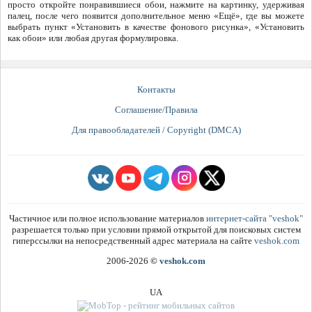
просто откройте понравившиеся обои, нажмите на картинку, удерживая
палец, после чего появится дополнительное меню «Ещё», где вы можете
выбрать пункт «Установить в качестве фонового рисунка», «Установить
как обои» или любая другая формулировка.
Контакты
Соглашение/Правила
Для правообладателей / Copyright (DMCA)
Частичное или полное использование материалов
интернет-сайта "veshok"
разрешается только при условии прямой открытой для поисковых систем
гиперссылки на непосредственный адрес материала на сайте
veshok.com
2006-2026
©
veshok.com
UA