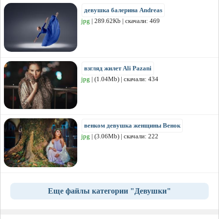
девушка балерина Andreas
jpg
| 289.62Kb | скачали: 469
взгляд жилет Ali Pazani
jpg
| (1.04Mb) | скачали: 434
венком девушка женщины Венок
jpg
| (3.06Mb) | скачали: 222
Еще файлы категории "Девушки"