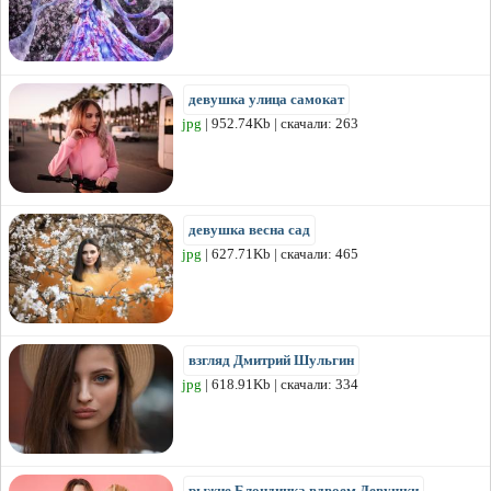
девушка улица самокат
jpg
| 952.74Kb | скачали: 263
девушка весна сад
jpg
| 627.71Kb | скачали: 465
взгляд Дмитрий Шульгин
jpg
| 618.91Kb | скачали: 334
рыжие Блондинка вдвоем Девушки