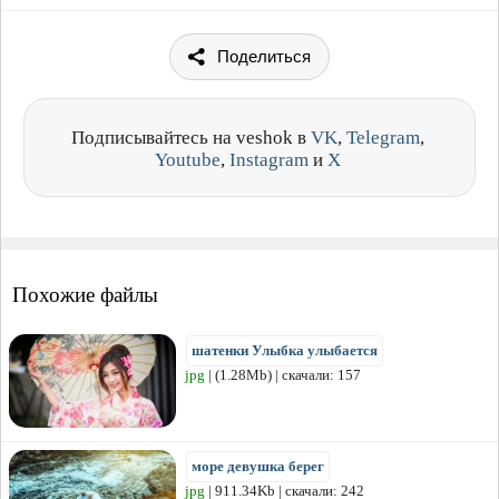
Поделиться
Подписывайтесь на veshok в
VK
,
Telegram
,
Youtube
,
Instagram
и
X
Похожие файлы
шатенки Улыбка улыбается
jpg
| (1.28Mb) | скачали: 157
море девушка берег
jpg
| 911.34Kb | скачали: 242