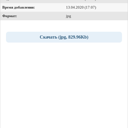
Время добавления:
13.04.2020 (17:07)
Формат:
jpg
Скачать (jpg, 829.96Kb)