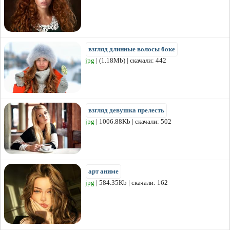
взгляд длинные волосы боке
jpg
| (1.18Mb) | скачали: 442
взгляд девушка прелесть
jpg
| 1006.88Kb | скачали: 502
арт аниме
jpg
| 584.35Kb | скачали: 162