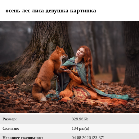
осень лес лиса девушка картинка
Размер:
829.96Kb
Скачано:
134 раз(а)
Недавнее скачивание:
04.08.2026 (23:37)