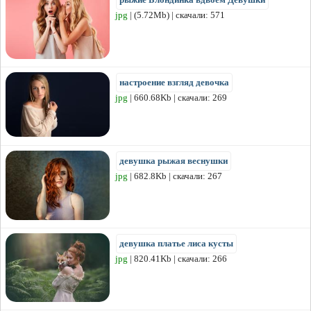
jpg
| (5.72Mb) | скачали: 571
настроение взгляд девочка
jpg
| 660.68Kb | скачали: 269
девушка рыжая веснушки
jpg
| 682.8Kb | скачали: 267
девушка платье лиса кусты
jpg
| 820.41Kb | скачали: 266