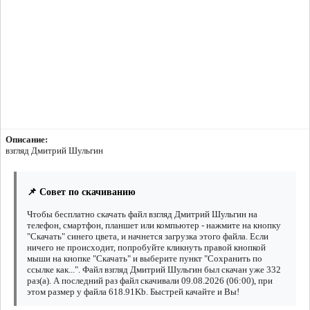
Описание:
взгляд Дмитрий Шульгин
📌 Совет по скачиванию
Чтобы бесплатно скачать файл взгляд Дмитрий Шульгин на
телефон, смартфон, планшет или компьютер - нажмите на кнопку
"Скачать" синего цвета, и начнется загрузка этого файла. Если
ничего не происходит, попробуйте кликнуть правой кнопкой
мыши на кнопке "Скачать" и выберите пункт "Сохранить по
ссылке как...". Файл взгляд Дмитрий Шульгин был скачан уже 332
раз(а). А последний раз файл скачивали 09.08.2026 (06:00), при
этом размер у файла 618.91Kb. Быстрей качайте и Вы!