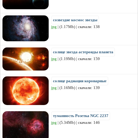
созвездие космос звезды
jpg
| (1.17Mb) | скачали: 138
солнце звезда астероиды планета
jpg
| (1.19Mb) | скачали: 159
солнце радиация коронарные
jpg
| (1.16Mb) | скачали: 139
туманность Розетка NGC 2237
jpg
| (5.34Mb) | скачали: 146