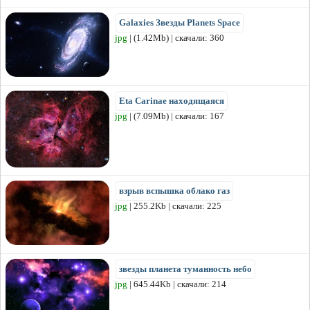
Galaxies Звезды Planets Space
jpg
| (1.42Mb) | скачали: 360
Eta Carinae находящаяся
jpg
| (7.09Mb) | скачали: 167
взрыв вспышка облако газ
jpg
| 255.2Kb | скачали: 225
звезды планета туманность небо
jpg
| 645.44Kb | скачали: 214