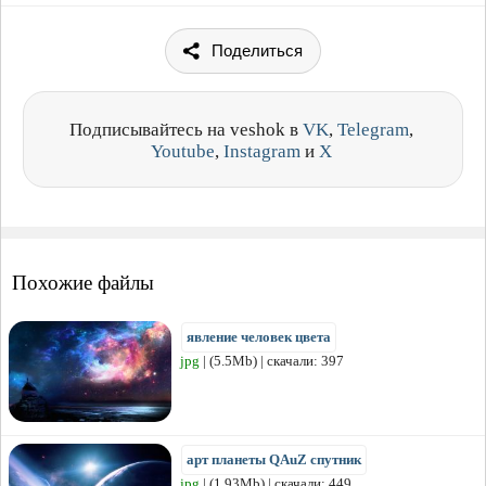
Поделиться
Подписывайтесь на veshok в
VK
,
Telegram
,
Youtube
,
Instagram
и
X
Похожие файлы
явление человек цвета
jpg
| (5.5Mb) | скачали: 397
арт планеты QAuZ спутник
jpg
| (1.93Mb) | скачали: 449