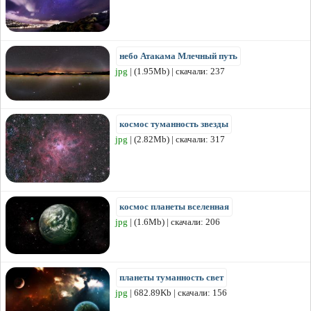
небо Атакама Млечный путь
jpg
| (1.95Mb) | скачали: 237
космос туманность звезды
jpg
| (2.82Mb) | скачали: 317
космос планеты вселенная
jpg
| (1.6Mb) | скачали: 206
планеты туманность свет
jpg
| 682.89Kb | скачали: 156