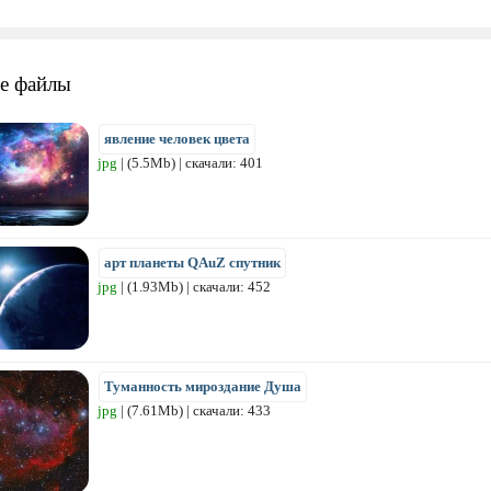
е файлы
явление человек цвета
jpg
| (5.5Mb) | скачали: 401
арт планеты QAuZ спутник
jpg
| (1.93Mb) | скачали: 452
Туманность мироздание Душа
jpg
| (7.61Mb) | скачали: 433