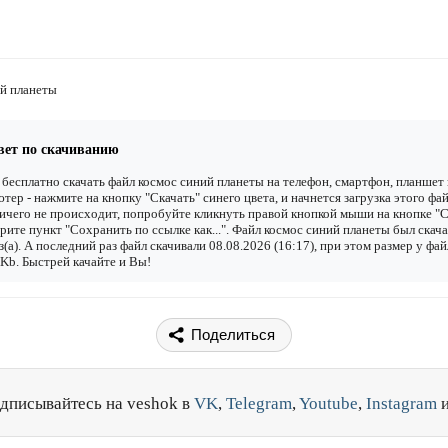
ий планеты
вет по скачиванию
бесплатно скачать файл космос синий планеты на телефон, смартфон, планшет
тер - нажмите на кнопку "Скачать" синего цвета, и начнется загрузка этого фай
ичего не происходит, попробуйте кликнуть правой кнопкой мыши на кнопке "С
рите пункт "Сохранить по ссылке как...". Файл космос синий планеты был скач
з(а). А последний раз файл скачивали 08.08.2026 (16:17), при этом размер у фай
Kb. Быстрей качайте и Вы!
Поделиться
дписывайтесь на veshok в
VK
,
Telegram
,
Youtube
,
Instagram