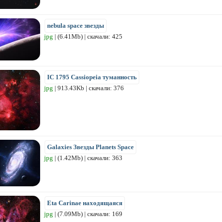
nebula space звезды
jpg
| (6.41Mb) | скачали: 425
IC 1795 Cassiopeia туманность
jpg
| 913.43Kb | скачали: 376
Galaxies Звезды Planets Space
jpg
| (1.42Mb) | скачали: 363
Eta Carinae находящаяся
jpg
| (7.09Mb) | скачали: 169