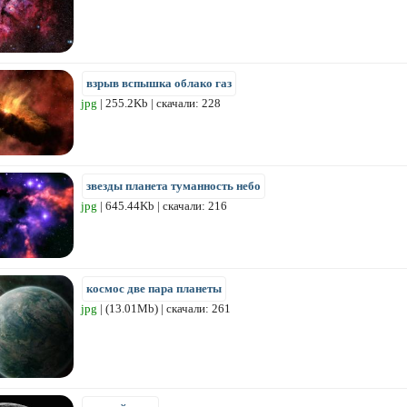
взрыв вспышка облако газ
jpg
| 255.2Kb | скачали: 228
звезды планета туманность небо
jpg
| 645.44Kb | скачали: 216
космос две пара планеты
jpg
| (13.01Mb) | скачали: 261