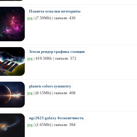
Планета осколки метеориты
jpg
| (7.59Mb) | скачали: 430
Земля рендер графика станция
jpg
| 419.56Kb | скачали: 372
planets colors symmetry
jpg
| (6.15Mb) | скачали: 408
ngc2623 galaxy бесконечность
jpg
| (1.65Mb) | скачали: 394