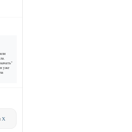
 или
ла.
качать"
ан уже
ла
и
X