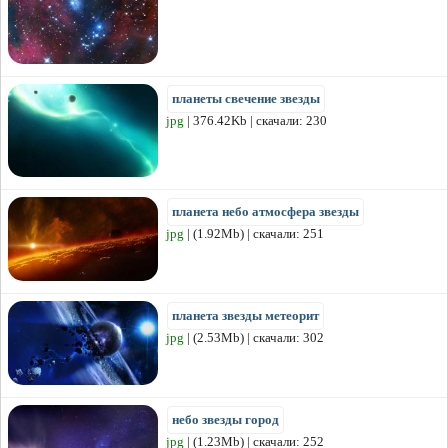
планеты свечение звезды
jpg
| 376.42Kb | скачали: 230
планета небо атмосфера звезды
jpg
| (1.92Mb) | скачали: 251
планета звезды метеорит
jpg
| (2.53Mb) | скачали: 302
небо звезды город
jpg
| (1.23Mb) | скачали: 252