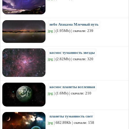
небо Атакама Млечный путь
jpg
| (1.95Mb) | скачали: 239
космос туманность звезды
jpg
| (2.82Mb) | скачали: 320
космос планеты вселенная
jpg
| (1.6Mb) | скачали: 210
планеты туманность свет
jpg
| 682.89Kb | скачали: 158