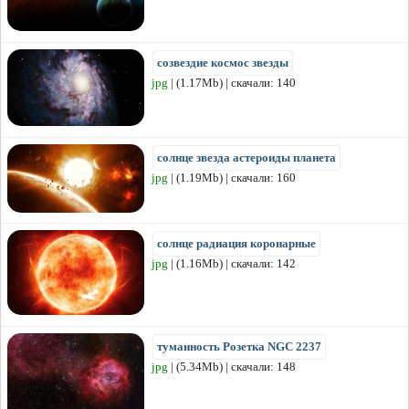
созвездие космос звезды
jpg
| (1.17Mb) | скачали: 140
солнце звезда астероиды планета
jpg
| (1.19Mb) | скачали: 160
солнце радиация коронарные
jpg
| (1.16Mb) | скачали: 142
туманность Розетка NGC 2237
jpg
| (5.34Mb) | скачали: 148