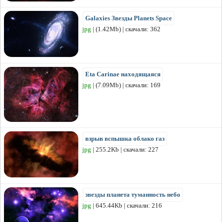
Galaxies Звезды Planets Space
jpg
| (1.42Mb) | скачали: 362
Eta Carinae находящаяся
jpg
| (7.09Mb) | скачали: 169
взрыв вспышка облако газ
jpg
| 255.2Kb | скачали: 227
звезды планета туманность небо
jpg
| 645.44Kb | скачали: 216