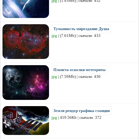
jpg
| (1.93Mb) | скачали: 452
Туманность мироздание Душа
jpg
| (7.61Mb) | скачали: 433
Планета осколки метеориты
jpg
| (7.59Mb) | скачали: 430
Земля рендер графика станция
jpg
| 419.56Kb | скачали: 372