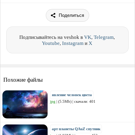
Поделиться
Подписывайтесь на veshok в
VK
,
Telegram
,
Youtube
,
Instagram
и
X
Похожие файлы
явление человек цвета
jpg
| (5.5Mb) | скачали: 401
арт планеты QAuZ спутник