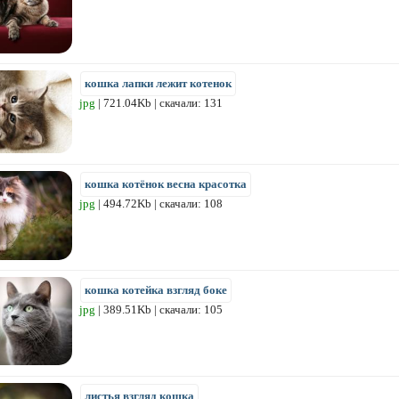
кошка лапки лежит котенок
jpg
| 721.04Kb | скачали: 131
кошка котёнок весна красотка
jpg
| 494.72Kb | скачали: 108
кошка котейка взгляд боке
jpg
| 389.51Kb | скачали: 105
листья взгляд кошка