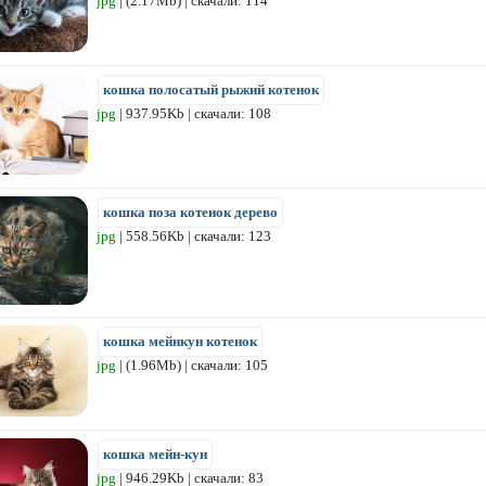
jpg
| (2.17Mb) | скачали: 114
кошка полосатый рыжий котенок
jpg
| 937.95Kb | скачали: 108
кошка поза котенок дерево
jpg
| 558.56Kb | скачали: 123
кошка мейнкун котенок
jpg
| (1.96Mb) | скачали: 105
кошка мейн-кун
jpg
| 946.29Kb | скачали: 83