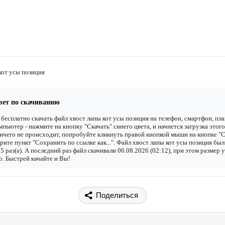
кот усы позиция
вет по скачиванию
бесплатно скачать файл хвост лапы кот усы позиция на телефон, смартфон, пл
мпьютер - нажмите на кнопку "Скачать" синего цвета, и начнется загрузка этого
ичего не происходит, попробуйте кликнуть правой кнопкой мыши на кнопке "С
рите пункт "Сохранить по ссылке как...". Файл хвост лапы кот усы позиция был
5 раз(а). А последний раз файл скачивали 06.08.2026 (02:12), при этом размер 
. Быстрей качайте и Вы!
Поделиться