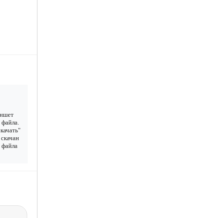
аншет
 файла.
качать"
 скачан
у файла