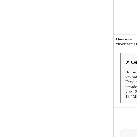
Описание:
хвост лапы 
📌 Со
Чтобы 
или ко
Если н
и выбе
уже 12
1.94Mb