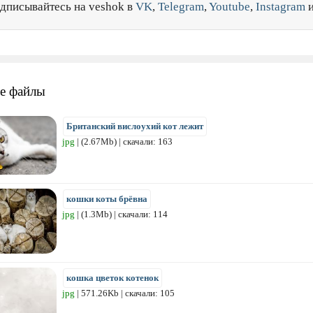
дписывайтесь на veshok в
VK
,
Telegram
,
Youtube
,
Instagram
е файлы
Британский вислоухий кот лежит
jpg
| (2.67Mb) | скачали: 163
кошки коты брёвна
jpg
| (1.3Mb) | скачали: 114
кошка цветок котенок
jpg
| 571.26Kb | скачали: 105