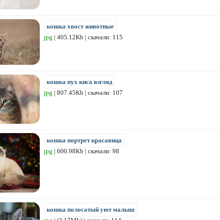
кошка хвост животные
jpg
| 405.12Kb | скачали: 115
кошка пух киса взгляд
jpg
| 807.45Kb | скачали: 107
кошка портрет красавица
jpg
| 600.98Kb | скачали: 98
кошка полосатый уют малыш