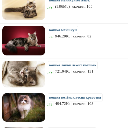
кошка мейнкун котенок
jpg
| (1.96Mb) | скачали: 105
кошка мейн-кун
jpg
| 946.29Kb | скачали: 82
кошка лапки лежит котенок
jpg
| 721.04Kb | скачали: 131
кошка котёнок весна красотка
jpg
| 494.72Kb | скачали: 108