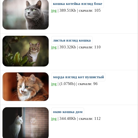
кошка котейка взгляд боке
jpg
| 389.51Kb | скачали: 105
листья взгляд кошка
jpg
| 393.32Kb | скачали: 110
морда взгляд кот пушистый
jpg
| (1.07Mb) | скачали: 96
окно кошка дом
jpg
| 344.48Kb | скачали: 112