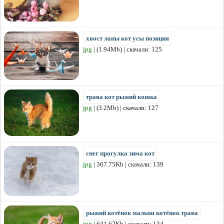
хвост лапы кот усы позиция
jpg
| (1.94Mb) | скачали: 125
трава кот рыжий кошка
jpg
| (3.2Mb) | скачали: 127
снег прогулка зима кот
jpg
| 367.75Kb | скачали: 139
рыжий котёнок малыш котёнок трава
jpg
| 641.62Kb | скачали: 134