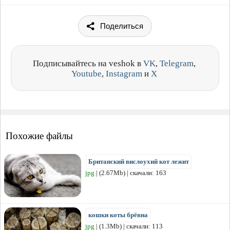
Поделиться
Подписывайтесь на veshok в
VK
,
Telegram
,
Youtube
,
Instagram
и
X
Похожие файлы
Британский вислоухий кот лежит
jpg
| (2.67Mb) | скачали: 163
кошки коты брёвна
jpg
| (1.3Mb) | скачали: 113