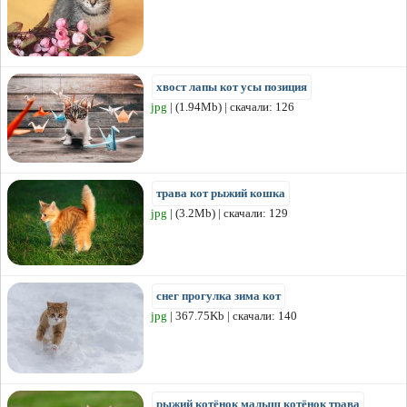
хвост лапы кот усы позиция
jpg
| (1.94Mb) | скачали: 126
трава кот рыжий кошка
jpg
| (3.2Mb) | скачали: 129
снег прогулка зима кот
jpg
| 367.75Kb | скачали: 140
рыжий котёнок малыш котёнок трава