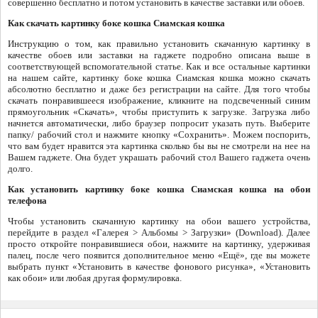
совершенно бесплатно и потом установить в качестве заставки или обоев.
Как скачать картинку боке кошка Сиамская кошка
Инструкцию о том, как правильно установить скачанную картинку в
качестве обоев или заставки на гаджете подробно описана выше в
соответствующей вспомогательной статье. Как и все остальные картинки
на нашем сайте, картинку боке кошка Сиамская кошка можно скачать
абсолютно бесплатно и даже без регистрации на сайте. Для того чтобы
скачать понравившееся изображение, кликните на подсвеченный синим
прямоугольник «Скачать», чтобы приступить к загрузке. Загрузка либо
начнется автоматически, либо браузер попросит указать путь. Выберите
папку/ рабочий стол и нажмите кнопку «Сохранить». Можем поспорить,
что вам будет нравится эта картинка сколько бы вы не смотрели на нее на
Вашем гаджете. Она будет украшать рабочий стол Вашего гаджета очень
долго.
Как установить картинку боке кошка Сиамская кошка на обои
телефона
Чтобы установить скачанную картинку на обои вашего устройства,
перейдите в раздел «Галерея > Альбомы > Загрузки» (Download). Далее
просто откройте понравившиеся обои, нажмите на картинку, удерживая
палец, после чего появится дополнительное меню «Ещё», где вы можете
выбрать пункт «Установить в качестве фонового рисунка», «Установить
как обои» или любая другая формулировка.