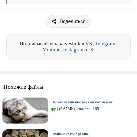
Поделиться
Подписывайтесь на veshok в
VK
,
Telegram
,
Youtube
,
Instagram
и
X
Похожие файлы
Британский вислоухий кот лежит
jpg
| (2.67Mb) | скачали: 165
кошки коты брёвна