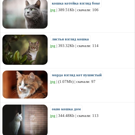
кошка котейка взгляд боке
jpg
| 389.51Kb | скачали: 106
листья взгляд кошка
jpg
| 393.32Kb | скачали: 114
морда взгляд кот пушистый
jpg
| (1.07Mb) | скачали: 97
окно кошка дом
jpg
| 344.48Kb | скачали: 113