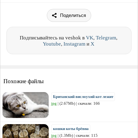
Поделиться
Подписывайтесь на veshok в
VK
,
Telegram
,
Youtube
,
Instagram
и
X
Похожие файлы
Британский вислоухий кот лежит
jpg
| (2.67Mb) | скачали: 166
кошки коты брёвна
jpg
| (1.3Mb) | скачали: 115