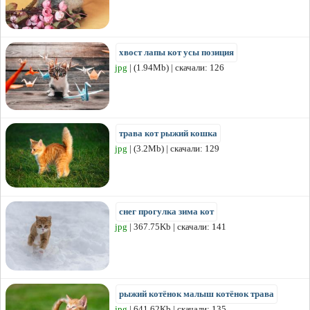
хвост лапы кот усы позиция
jpg
| (1.94Mb) | скачали: 126
трава кот рыжий кошка
jpg
| (3.2Mb) | скачали: 129
снег прогулка зима кот
jpg
| 367.75Kb | скачали: 141
рыжий котёнок малыш котёнок трава
jpg
| 641.62Kb | скачали: 135