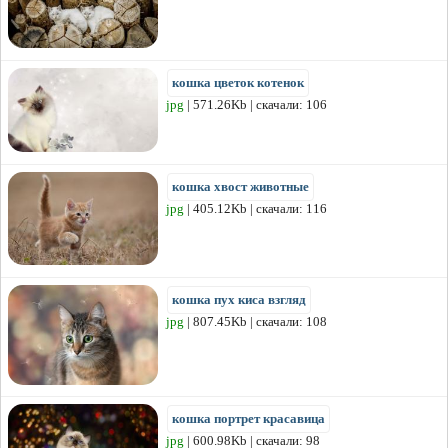
кошка цветок котенок
jpg
| 571.26Kb | скачали: 106
кошка хвост животные
jpg
| 405.12Kb | скачали: 116
кошка пух киса взгляд
jpg
| 807.45Kb | скачали: 108
кошка портрет красавица
jpg
| 600.98Kb | скачали: 98