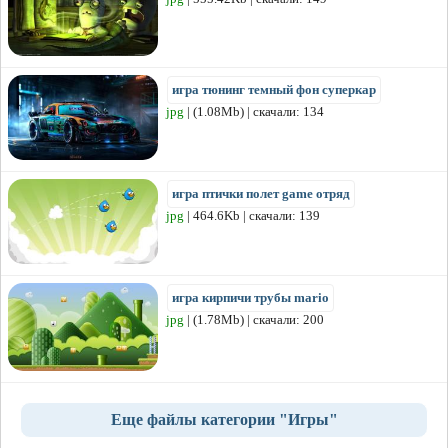
игра тюнинг темный фон суперкар
jpg
| (1.08Mb) | скачали: 134
игра птички полет game отряд
jpg
| 464.6Kb | скачали: 139
игра кирпичи трубы mario
jpg
| (1.78Mb) | скачали: 200
Еще файлы категории "Игры"