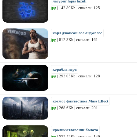
лазурит lapis lazuli
jpg
| 142.89Kb | скачали: 125
карл джонсон лос анджелес
jpg
| 812.3Kb | скачали: 161
корабль игра
jpg
| 293.05Kb | скачали: 128
космос фантастика Mass Effect
jpg
| 268.6Kb | скачали: 201
кролики зловоние болото
jpg
| 555.42Kb | скачали: 149