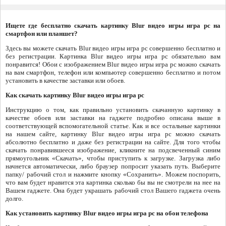
Ищете где бесплатно скачать картинку Blur видео игры игра pc на
смартфон или планшет?
Здесь вы можете скачать Blur видео игры игра pc совершенно бесплатно и
без регистрации. Картинка Blur видео игры игра pc обязательно вам
понравится! Обои с изображением Blur видео игры игра pc можно скачать
на вам смартфон, телефон или компьютер совершенно бесплатно и потом
установить в качестве заставки или обоев.
Как скачать картинку Blur видео игры игра pc
Инструкцию о том, как правильно установить скачанную картинку в
качестве обоев или заставки на гаджете подробно описана выше в
соответствующей вспомогательной статье. Как и все остальные картинки
на нашем сайте, картинку Blur видео игры игра pc можно скачать
абсолютно бесплатно и даже без регистрации на сайте. Для того чтобы
скачать понравившееся изображение, кликните на подсвеченный синим
прямоугольник «Скачать», чтобы приступить к загрузке. Загрузка либо
начнется автоматически, либо браузер попросит указать путь. Выберите
папку/ рабочий стол и нажмите кнопку «Сохранить». Можем поспорить,
что вам будет нравится эта картинка сколько бы вы не смотрели на нее на
Вашем гаджете. Она будет украшать рабочий стол Вашего гаджета очень
долго.
Как установить картинку Blur видео игры игра pc на обои телефона