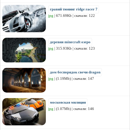
гравий тюнинг ridge racer 7
jpg
| 671.69Kb | скачали: 122
деревня minecraft озеро
jpg
| 315.93Kb | скачали: 123
дом беспорядок свечи dragon
jpg
| (1.19Mb) | скачали: 147
московская милиция
jpg
| (1.07Mb) | скачали: 146