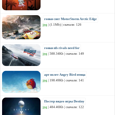
гонки снег MotorStorm Arctic Edge
jpg
| (1.1Mb) | скачали: 126
гонки nfs rivals need for
jpg
| 588.34Kb | скачали: 149
арт полет Angry Bird птица
jpg
| 198.49Kb | скачали: 141
Постер видео игры Destiny
jpg
| 484.46Kb | скачали: 122