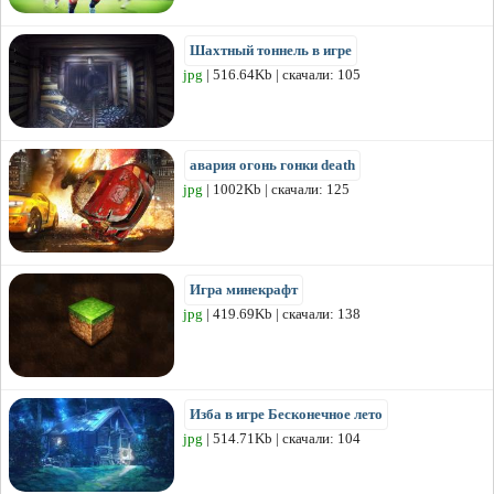
Шахтный тоннель в игре
jpg
| 516.64Kb | скачали: 105
авария огонь гонки death
jpg
| 1002Kb | скачали: 125
Игра минекрафт
jpg
| 419.69Kb | скачали: 138
Изба в игре Бесконечное лето
jpg
| 514.71Kb | скачали: 104