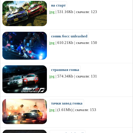
на старт
jpg
| 531.16Kb | скачали: 123
соник босс unleashed
jpg
| 610.21Kb | скачали: 150
страшная гонка
jpg
| 574.34Kb | скачали: 131
тачки завод гонка
jpg
| (1.61Mb) | скачали: 153