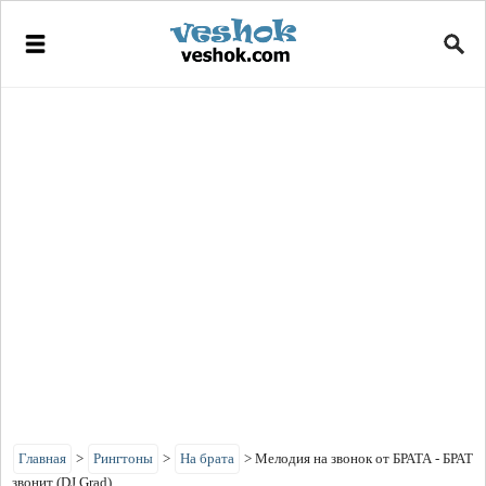
Главная
>
Рингтоны
>
На брата
>
Мелодия на звонок от БРАТА - БРАТ
звонит (DJ Grad)