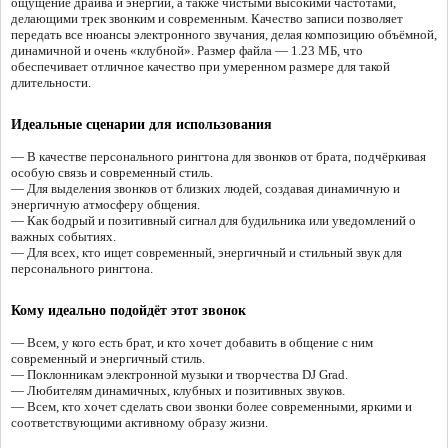
ощущение драйва и энергии, а также чистыми высокими частотами,
делающими трек звонким и современным. Качество записи позволяет
передать все нюансы электронного звучания, делая композицию объёмной,
динамичной и очень «клубной». Размер файла — 1.23 МБ, что
обеспечивает отличное качество при умеренном размере для такой
длительности.
Идеальные сценарии для использования
— В качестве персонального рингтона для звонков от брата, подчёркивая
особую связь и современный стиль.
— Для выделения звонков от близких людей, создавая динамичную и
энергичную атмосферу общения.
— Как бодрый и позитивный сигнал для будильника или уведомлений о
важных событиях.
— Для всех, кто ищет современный, энергичный и стильный звук для
персонального рингтона.
Кому идеально подойдёт этот звонок
— Всем, у кого есть брат, и кто хочет добавить в общение с ним
современный и энергичный стиль.
— Поклонникам электронной музыки и творчества DJ Grad.
— Любителям динамичных, клубных и позитивных звуков.
— Всем, кто хочет сделать свои звонки более современными, яркими и
соответствующими активному образу жизни.