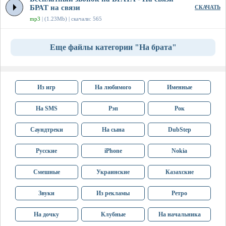
БРАТ на связи
СКАЧАТЬ
mp3
| (1.23Mb) | скачали: 565
Еще файлы категории "На брата"
Из игр
На любимого
Именные
На SMS
Рэп
Рок
Саундтреки
На сына
DubStep
Русские
iPhone
Nokia
Смешные
Украинские
Казахские
Звуки
Из рекламы
Ретро
На дочку
Клубные
На начальника