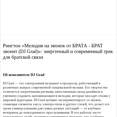
Рингтон «Мелодия на звонок от БРАТА - БРАТ
звонит (DJ Grad)»: энергичный и современный трек
для братской связи
Об исполнителе DJ Grad
DJ Grad — это электронный музыкант и продюсер, работающий в
различных жанрах современной танцевальной музыки. Его творчество
отличается энергичными ритмами, качественным саунд-дизайном и
умением создавать запоминающиеся мелодии, которые находят отклик у
широкой аудитории. DJ Grad активно экспериментирует со звуком,
совмещая элементы хауса, электро-попа и других стилей, что делает его
треки универсальными для самых разных ситуаций — от клубных
вечеринок до повседневного прослушивания. В его работах часто
присутствует драйв, позитив и современное звучание, что особенно