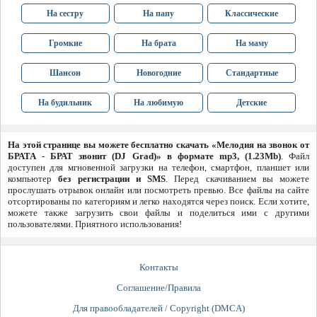
На сестру
На папу
Классические
Громкие
На брата
На маму
Шансон
Новогодние
Стандартные
На будильник
На любимую
Детские
На этой странице вы можете бесплатно скачать «Мелодия на звонок от
БРАТА - БРАТ звонит (DJ Grad)» в формате mp3, (1.23Mb)
. Файл
доступен для мгновенной загрузки на телефон, смартфон, планшет или
компьютер
без регистрации и SMS
. Перед скачиванием вы можете
прослушать отрывок онлайн или посмотреть превью. Все файлы на сайте
отсортированы по категориям и легко находятся через поиск. Если хотите,
можете также загрузить свои файлы и поделиться ими с другими
пользователями. Приятного использования!
Контакты
Соглашение/Правила
Для правообладателей / Copyright (DMCA)