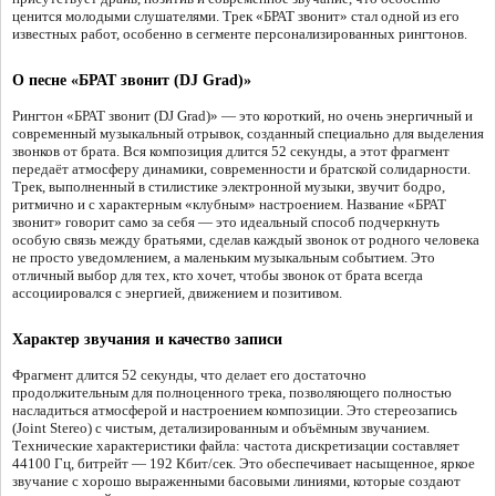
ценится молодыми слушателями. Трек «БРАТ звонит» стал одной из его
известных работ, особенно в сегменте персонализированных рингтонов.
О песне «БРАТ звонит (DJ Grad)»
Рингтон «БРАТ звонит (DJ Grad)» — это короткий, но очень энергичный и
современный музыкальный отрывок, созданный специально для выделения
звонков от брата. Вся композиция длится 52 секунды, а этот фрагмент
передаёт атмосферу динамики, современности и братской солидарности.
Трек, выполненный в стилистике электронной музыки, звучит бодро,
ритмично и с характерным «клубным» настроением. Название «БРАТ
звонит» говорит само за себя — это идеальный способ подчеркнуть
особую связь между братьями, сделав каждый звонок от родного человека
не просто уведомлением, а маленьким музыкальным событием. Это
отличный выбор для тех, кто хочет, чтобы звонок от брата всегда
ассоциировался с энергией, движением и позитивом.
Характер звучания и качество записи
Фрагмент длится 52 секунды, что делает его достаточно
продолжительным для полноценного трека, позволяющего полностью
насладиться атмосферой и настроением композиции. Это стереозапись
(Joint Stereo) с чистым, детализированным и объёмным звучанием.
Технические характеристики файла: частота дискретизации составляет
44100 Гц, битрейт — 192 Кбит/сек. Это обеспечивает насыщенное, яркое
звучание с хорошо выраженными басовыми линиями, которые создают