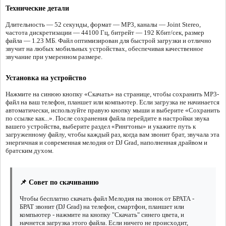
Технические детали
Длительность — 52 секунды, формат — MP3, каналы — Joint Stereo,
частота дискретизации — 44100 Гц, битрейт — 192 Кбит/сек, размер
файла — 1.23 МБ. Файл оптимизирован для быстрой загрузки и отлично
звучит на любых мобильных устройствах, обеспечивая качественное
звучание при умеренном размере.
Установка на устройство
Нажмите на синюю кнопку «Скачать» на странице, чтобы сохранить MP3-
файл на ваш телефон, планшет или компьютер. Если загрузка не начинается
автоматически, используйте правую кнопку мыши и выберите «Сохранить
по ссылке как...». После сохранения файла перейдите в настройки звука
вашего устройства, выберите раздел «Рингтоны» и укажите путь к
загруженному файлу, чтобы каждый раз, когда вам звонит брат, звучала эта
энергичная и современная мелодия от DJ Grad, наполненная драйвом и
братским духом.
📌 Совет по скачиванию
Чтобы бесплатно скачать файл Мелодия на звонок от БРАТА -
БРАТ звонит (DJ Grad) на телефон, смартфон, планшет или
компьютер - нажмите на кнопку "Скачать" синего цвета, и
начнется загрузка этого файла. Если ничего не происходит,