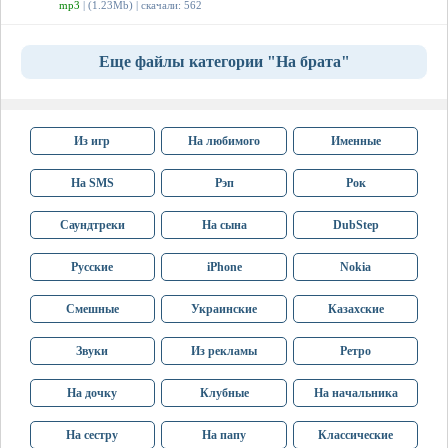
mp3
| (1.23Mb) | скачали: 562
Еще файлы категории "На брата"
Из игр
На любимого
Именные
На SMS
Рэп
Рок
Саундтреки
На сына
DubStep
Русские
iPhone
Nokia
Смешные
Украинские
Казахские
Звуки
Из рекламы
Ретро
На дочку
Клубные
На начальника
На сестру
На папу
Классические