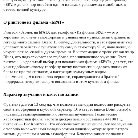
«БРАТ» до сих пор остаётся одним из самых узнаваемых и любимых в
отечественной культуре.
О рингтоне из фильма «БРАТ»
Рингтон «Звонок на БРАТА для телефона - Из фильма БРАТ» — это
короткий, но очень атмосферный и узнаваемый музыкальный отрывок из
легендарного фильма. Всего 13 секунд длительности, а этот фрагмент уже
успевает перенести слушателя в ту самую атмосферу 90-х, наполненную
искренностью, силой и духом времени. В информации о треке указан жанр
Blues, что подчёркивает его глубокое, проникновенное звучание. Этот
рингтон — идеальный выбор для поклонников фильма «БРАТ», для тех, кто
хочет добавить своему телефону нотку ностальгии и сделать звонок от
брата не просто сигналом, а настоящим культурным кодом,
напоминающим о ценностях верности, справедливости и братской
поддержки, которые так ярко воплощены в этом культовом фильме.
Характер звучания и качество записи
Фрагмент длится 13 секунд, что позволяет мелодии полностью раскрыть
свой атмосферный и глубокий характер. Это стереозапись (Joint Stereo) с
чистым, детализированным и объёмным звучанием. Технические
характеристики файла: частота дискретизации составляет 44100 Гц,
битрейт — 192 Кбит/сек. Это обеспечивает насыщенное, тёплое звучание
с хорошо выраженными мелодическими линиями, которые делают трек
живым, душевным и очень атмосферным. Качество записи позволяет