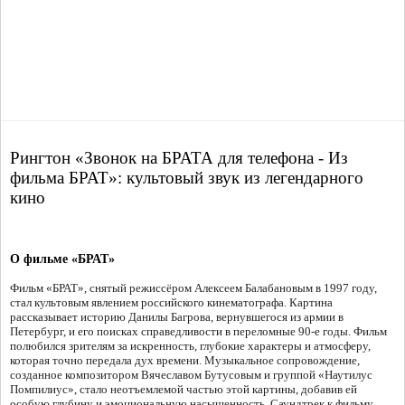
Рингтон «Звонок на БРАТА для телефона - Из
фильма БРАТ»: культовый звук из легендарного
кино
О фильме «БРАТ»
Фильм «БРАТ», снятый режиссёром Алексеем Балабановым в 1997 году,
стал культовым явлением российского кинематографа. Картина
рассказывает историю Данилы Багрова, вернувшегося из армии в
Петербург, и его поисках справедливости в переломные 90-е годы. Фильм
полюбился зрителям за искренность, глубокие характеры и атмосферу,
которая точно передала дух времени. Музыкальное сопровождение,
созданное композитором Вячеславом Бутусовым и группой «Наутилус
Помпилиус», стало неотъемлемой частью этой картины, добавив ей
особую глубину и эмоциональную насыщенность. Саундтрек к фильму