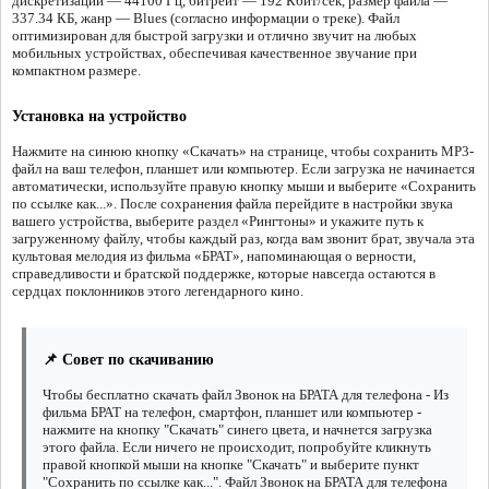
дискретизации — 44100 Гц, битрейт — 192 Кбит/сек, размер файла —
337.34 КБ, жанр — Blues (согласно информации о треке). Файл
оптимизирован для быстрой загрузки и отлично звучит на любых
мобильных устройствах, обеспечивая качественное звучание при
компактном размере.
Установка на устройство
Нажмите на синюю кнопку «Скачать» на странице, чтобы сохранить MP3-
файл на ваш телефон, планшет или компьютер. Если загрузка не начинается
автоматически, используйте правую кнопку мыши и выберите «Сохранить
по ссылке как...». После сохранения файла перейдите в настройки звука
вашего устройства, выберите раздел «Рингтоны» и укажите путь к
загруженному файлу, чтобы каждый раз, когда вам звонит брат, звучала эта
культовая мелодия из фильма «БРАТ», напоминающая о верности,
справедливости и братской поддержке, которые навсегда остаются в
сердцах поклонников этого легендарного кино.
📌 Совет по скачиванию
Чтобы бесплатно скачать файл Звонок на БРАТА для телефона - Из
фильма БРАТ на телефон, смартфон, планшет или компьютер -
нажмите на кнопку "Скачать" синего цвета, и начнется загрузка
этого файла. Если ничего не происходит, попробуйте кликнуть
правой кнопкой мыши на кнопке "Скачать" и выберите пункт
"Сохранить по ссылке как...". Файл Звонок на БРАТА для телефона