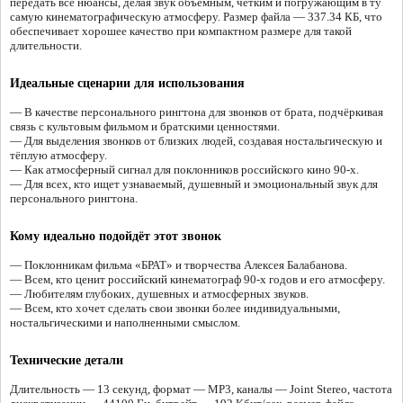
передать все нюансы, делая звук объёмным, чётким и погружающим в ту
самую кинематографическую атмосферу. Размер файла — 337.34 КБ, что
обеспечивает хорошее качество при компактном размере для такой
длительности.
Идеальные сценарии для использования
— В качестве персонального рингтона для звонков от брата, подчёркивая
связь с культовым фильмом и братскими ценностями.
— Для выделения звонков от близких людей, создавая ностальгическую и
тёплую атмосферу.
— Как атмосферный сигнал для поклонников российского кино 90-х.
— Для всех, кто ищет узнаваемый, душевный и эмоциональный звук для
персонального рингтона.
Кому идеально подойдёт этот звонок
— Поклонникам фильма «БРАТ» и творчества Алексея Балабанова.
— Всем, кто ценит российский кинематограф 90-х годов и его атмосферу.
— Любителям глубоких, душевных и атмосферных звуков.
— Всем, кто хочет сделать свои звонки более индивидуальными,
ностальгическими и наполненными смыслом.
Технические детали
Длительность — 13 секунд, формат — MP3, каналы — Joint Stereo, частота