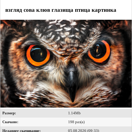
взгляд сова клюв глазища птица картинка
Размер:
1.14Mb
Скачано:
198 раз(а)
Недавнее скачивание:
05.08.2026 (09:33)