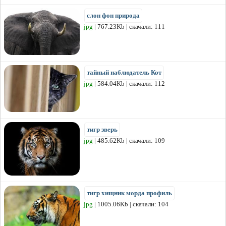
слон фон природа
jpg
| 767.23Kb | скачали: 111
тайный наблюдатель Кот
jpg
| 584.04Kb | скачали: 112
тигр зверь
jpg
| 485.62Kb | скачали: 109
тигр хищник морда профиль
jpg
| 1005.06Kb | скачали: 104