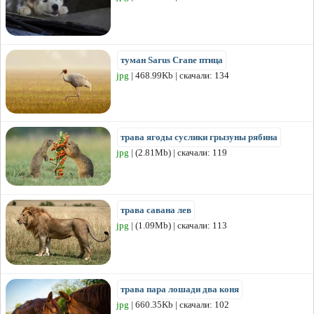
туман Sarus Crane птица
jpg
| 468.99Kb | скачали: 134
трава ягоды суслики грызуны рябина
jpg
| (2.81Mb) | скачали: 119
трава савана лев
jpg
| (1.09Mb) | скачали: 113
трава пара лошади два коня
jpg
| 660.35Kb | скачали: 102