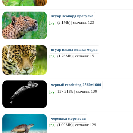
ягуар леопард прогулка
jpg
| (2.1Mb) | скачали: 123
ягуар взгляд кошка морда
jpg
| (1.76Mb) | скачали: 151
черный rendering 2560x1600
jpg
| 137.31Kb | скачали: 130
черепаха море вода
jpg
| (1.09Mb) | скачали: 129