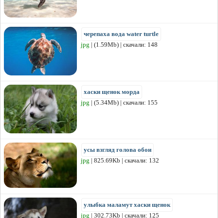
черепаха вода water turtle
jpg
| (1.59Mb) | скачали: 148
хаски щенок морда
jpg
| (5.34Mb) | скачали: 155
усы взгляд голова обои
jpg
| 825.69Kb | скачали: 132
улыбка маламут хаски щенок
jpg
| 302.73Kb | скачали: 125