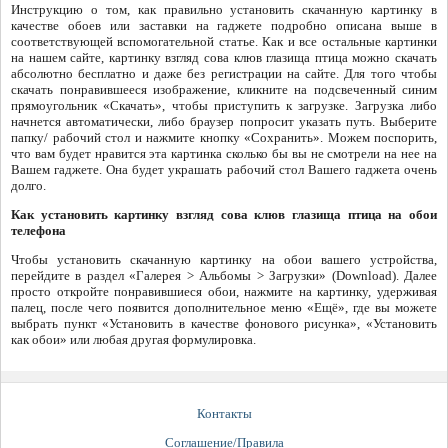
Инструкцию о том, как правильно установить скачанную картинку в
качестве обоев или заставки на гаджете подробно описана выше в
соответствующей вспомогательной статье. Как и все остальные картинки
на нашем сайте, картинку взгляд сова клюв глазища птица можно скачать
абсолютно бесплатно и даже без регистрации на сайте. Для того чтобы
скачать понравившееся изображение, кликните на подсвеченный синим
прямоугольник «Скачать», чтобы приступить к загрузке. Загрузка либо
начнется автоматически, либо браузер попросит указать путь. Выберите
папку/ рабочий стол и нажмите кнопку «Сохранить». Можем поспорить,
что вам будет нравится эта картинка сколько бы вы не смотрели на нее на
Вашем гаджете. Она будет украшать рабочий стол Вашего гаджета очень
долго.
Как установить картинку взгляд сова клюв глазища птица на обои
телефона
Чтобы установить скачанную картинку на обои вашего устройства,
перейдите в раздел «Галерея > Альбомы > Загрузки» (Download). Далее
просто откройте понравившиеся обои, нажмите на картинку, удерживая
палец, после чего появится дополнительное меню «Ещё», где вы можете
выбрать пункт «Установить в качестве фонового рисунка», «Установить
как обои» или любая другая формулировка.
Контакты
Соглашение/Правила