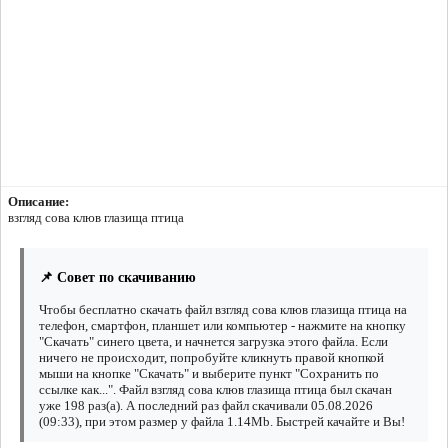
Описание:
взгляд сова клюв глазища птица
📌 Совет по скачиванию
Чтобы бесплатно скачать файл взгляд сова клюв глазища птица на
телефон, смартфон, планшет или компьютер - нажмите на кнопку
"Скачать" синего цвета, и начнется загрузка этого файла. Если
ничего не происходит, попробуйте кликнуть правой кнопкой
мыши на кнопке "Скачать" и выберите пункт "Сохранить по
ссылке как...". Файл взгляд сова клюв глазища птица был скачан
уже 198 раз(а). А последний раз файл скачивали 05.08.2026
(09:33), при этом размер у файла 1.14Mb. Быстрей качайте и Вы!