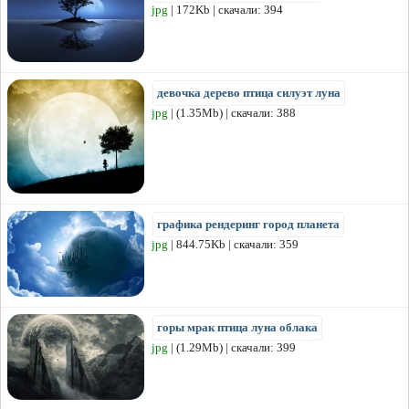
jpg
| 172Kb | скачали: 394
девочка дерево птица силуэт луна
jpg
| (1.35Mb) | скачали: 388
графика рендеринг город планета
jpg
| 844.75Kb | скачали: 359
горы мрак птица луна облака
jpg
| (1.29Mb) | скачали: 399