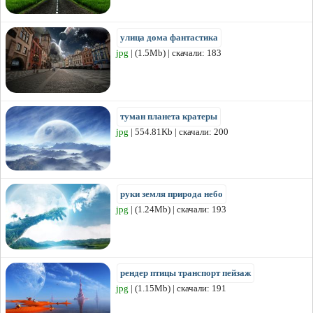
улица дома фантастика
jpg
| (1.5Mb) | скачали: 183
туман планета кратеры
jpg
| 554.81Kb | скачали: 200
руки земля природа небо
jpg
| (1.24Mb) | скачали: 193
рендер птицы транспорт пейзаж
jpg
| (1.15Mb) | скачали: 191