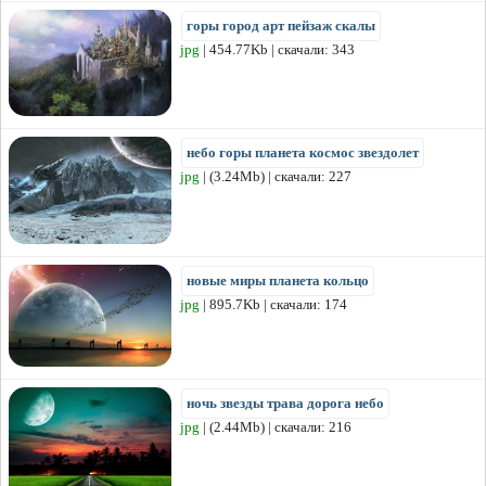
горы город арт пейзаж скалы
jpg
| 454.77Kb | скачали: 343
небо горы планета космос звездолет
jpg
| (3.24Mb) | скачали: 227
новые миры планета кольцо
jpg
| 895.7Kb | скачали: 174
ночь звезды трава дорога небо
jpg
| (2.44Mb) | скачали: 216