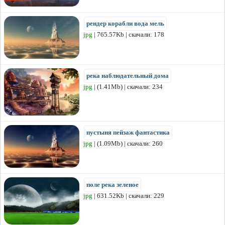
рендер корабли вода мель
jpg
| 765.57Kb | скачали: 178
река наблюдательный дома
jpg
| (1.41Mb) | скачали: 234
пустыня пейзаж фантастика
jpg
| (1.09Mb) | скачали: 260
поле река зеленое
jpg
| 631.52Kb | скачали: 229