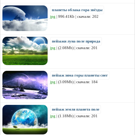
планеты облака гора звёзды
jpg
| 996.41Kb | скачали: 202
пейзажи луна поле природа
jpg
| (2.08Mb) | скачали: 201
пейзаж зима горы планеты снег
jpg
| (3.09Mb) | скачали: 184
пейзаж земля планета поле
jpg
| (1.18Mb) | скачали: 201