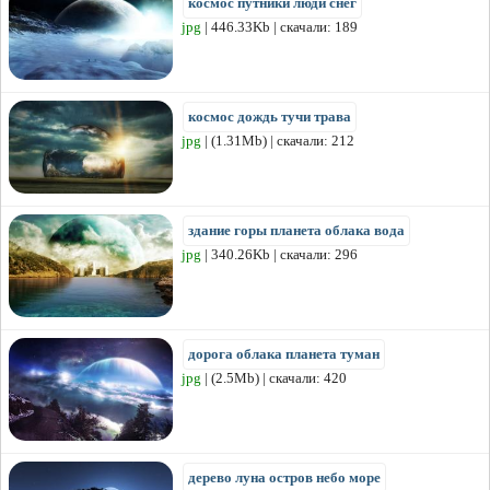
космос путники люди снег
jpg
| 446.33Kb | скачали: 189
космос дождь тучи трава
jpg
| (1.31Mb) | скачали: 212
здание горы планета облака вода
jpg
| 340.26Kb | скачали: 296
дорога облака планета туман
jpg
| (2.5Mb) | скачали: 420
дерево луна остров небо море