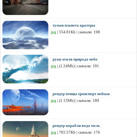
туман планета кратеры
jpg
| 554.81Kb | скачали: 198
руки земля природа небо
jpg
| (1.24Mb) | скачали: 191
рендер птицы транспорт пейзаж
jpg
| (1.15Mb) | скачали: 189
рендер корабли вода мель
jpg
| 765.57Kb | скачали: 176