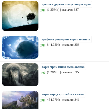
девочка дерево птица силуэт луна
jpg
| (1.35Mb) | скачали: 387
графика рендеринг город планета
jpg
| 844.75Kb | скачали: 358
горы мрак птица луна облака
jpg
| (1.29Mb) | скачали: 395
горы город арт пейзаж скалы
jpg
| 454.77Kb | скачали: 341