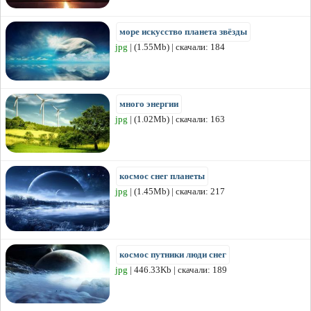
море искусство планета звёзды
jpg
| (1.55Mb) | скачали: 184
много энергии
jpg
| (1.02Mb) | скачали: 163
космос снег планеты
jpg
| (1.45Mb) | скачали: 217
космос путники люди снег
jpg
| 446.33Kb | скачали: 189