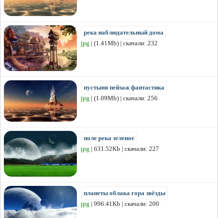
река наблюдательный дома
jpg
| (1.41Mb) | скачали: 232
пустыня пейзаж фантастика
jpg
| (1.09Mb) | скачали: 256
поле река зеленое
jpg
| 631.52Kb | скачали: 227
планеты облака гора звёзды
jpg
| 996.41Kb | скачали: 200