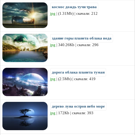
космос дождь тучи трава
jpg
| (1.31Mb) | скачали: 212
здание горы планета облака вода
jpg
| 340.26Kb | скачали: 296
дорога облака планета туман
jpg
| (2.5Mb) | скачали: 419
дерево луна остров небо море
jpg
| 172Kb | скачали: 393