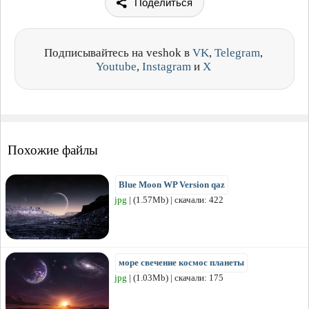
Поделиться
Подписывайтесь на veshok в
VK
,
Telegram
,
Youtube
,
Instagram
и
X
Похожие файлы
Blue Moon WP Version qaz
jpg
| (1.57Mb) | скачали: 422
море свечение космос планеты
jpg
| (1.03Mb) | скачали: 175