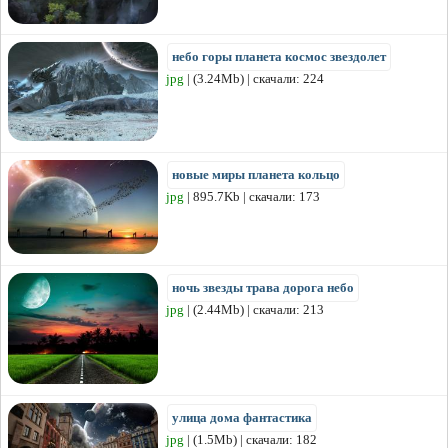
небо горы планета космос звездолет
jpg
| (3.24Mb) | скачали: 224
новые миры планета кольцо
jpg
| 895.7Kb | скачали: 173
ночь звезды трава дорога небо
jpg
| (2.44Mb) | скачали: 213
улица дома фантастика
jpg
| (1.5Mb) | скачали: 182