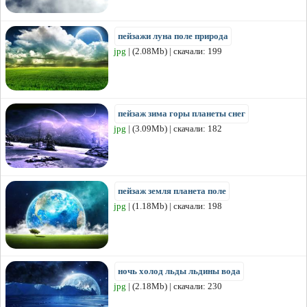
пейзажи луна поле природа
jpg
| (2.08Mb) | скачали: 199
пейзаж зима горы планеты снег
jpg
| (3.09Mb) | скачали: 182
пейзаж земля планета поле
jpg
| (1.18Mb) | скачали: 198
ночь холод льды льдины вода
jpg
| (2.18Mb) | скачали: 230