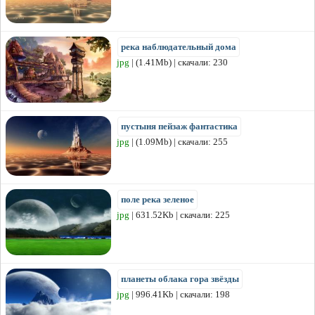
река наблюдательный дома
jpg
| (1.41Mb) | скачали: 230
пустыня пейзаж фантастика
jpg
| (1.09Mb) | скачали: 255
поле река зеленое
jpg
| 631.52Kb | скачали: 225
планеты облака гора звёзды
jpg
| 996.41Kb | скачали: 198