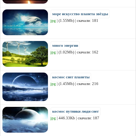
море искусство планета звёзды
jpg
| (1.55Mb) | скачали: 181
много энергии
jpg
| (1.02Mb) | скачали: 162
космос снег планеты
jpg
| (1.45Mb) | скачали: 216
космос путники люди снег
jpg
| 446.33Kb | скачали: 187