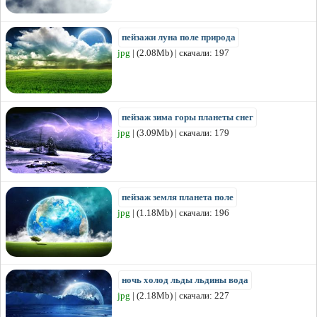
пейзажи луна поле природа
jpg
| (2.08Mb) | скачали: 197
пейзаж зима горы планеты снег
jpg
| (3.09Mb) | скачали: 179
пейзаж земля планета поле
jpg
| (1.18Mb) | скачали: 196
ночь холод льды льдины вода
jpg
| (2.18Mb) | скачали: 227