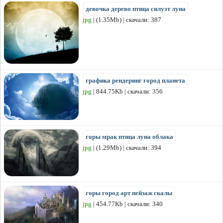
девочка дерево птица силуэт луна
jpg
| (1.35Mb) | скачали: 387
графика рендеринг город планета
jpg
| 844.75Kb | скачали: 356
горы мрак птица луна облака
jpg
| (1.29Mb) | скачали: 394
горы город арт пейзаж скалы
jpg
| 454.77Kb | скачали: 340