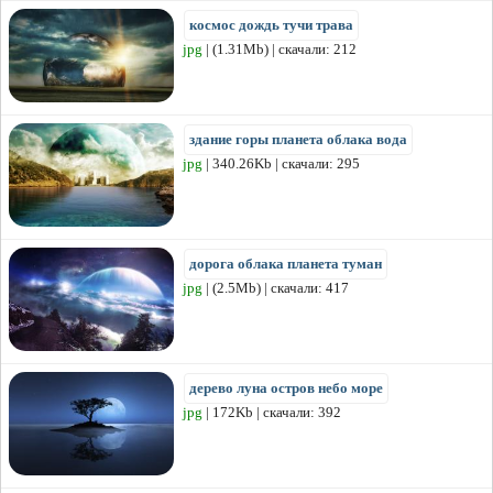
космос дождь тучи трава
jpg
| (1.31Mb) | скачали: 212
здание горы планета облака вода
jpg
| 340.26Kb | скачали: 295
дорога облака планета туман
jpg
| (2.5Mb) | скачали: 417
дерево луна остров небо море
jpg
| 172Kb | скачали: 392