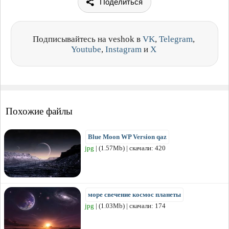
Поделиться
Подписывайтесь на veshok в
VK
,
Telegram
,
Youtube
,
Instagram
и
X
Похожие файлы
Blue Moon WP Version qaz
jpg
| (1.57Mb) | скачали: 420
море свечение космос планеты
jpg
| (1.03Mb) | скачали: 174