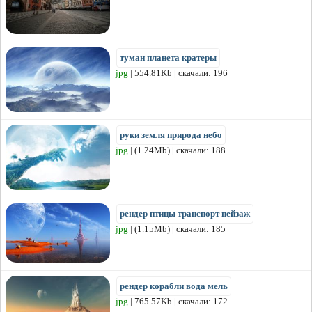
туман планета кратеры
jpg
| 554.81Kb | скачали: 196
руки земля природа небо
jpg
| (1.24Mb) | скачали: 188
рендер птицы транспорт пейзаж
jpg
| (1.15Mb) | скачали: 185
рендер корабли вода мель
jpg
| 765.57Kb | скачали: 172