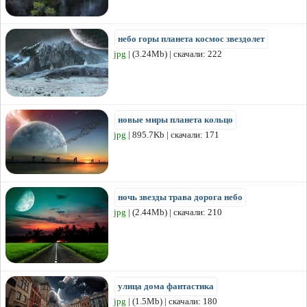
небо горы планета космос звездолет
jpg
| (3.24Mb) | скачали: 222
новые миры планета кольцо
jpg
| 895.7Kb | скачали: 171
ночь звезды трава дорога небо
jpg
| (2.44Mb) | скачали: 210
улица дома фантастика
jpg
| (1.5Mb) | скачали: 180