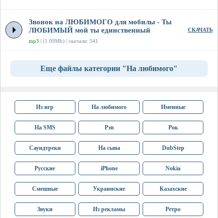
Звонок на ЛЮБИМОГО для мобилы - Ты
ЛЮБИМЫЙ мой ты единственный
СКАЧАТЬ
mp3
| (1.09Mb) | скачали: 541
Еще файлы категории "На любимого"
Из игр
На любимого
Именные
На SMS
Рэп
Рок
Саундтреки
На сына
DubStep
Русские
iPhone
Nokia
Смешные
Украинские
Казахские
Звуки
Из рекламы
Ретро