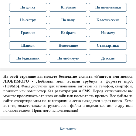
На дочку
Клубные
На начальника
На сестру
На папу
Классические
Громкие
На брата
На маму
Шансон
Новогодние
Стандартные
На будильник
На любимую
Детские
На этой странице вы можете бесплатно скачать «Рингтон для звонка
ЛЮБИМОГО - Любимая моя, возьми трубку» в формате mp3,
(1.09Mb)
. Файл доступен для мгновенной загрузки на телефон, смартфон,
планшет или компьютер
без регистрации и SMS
. Перед скачиванием вы
можете прослушать отрывок онлайн или посмотреть превью. Все файлы на
сайте отсортированы по категориям и легко находятся через поиск. Если
хотите, можете также загрузить свои файлы и поделиться ими с другими
пользователями. Приятного использования!
Контакты