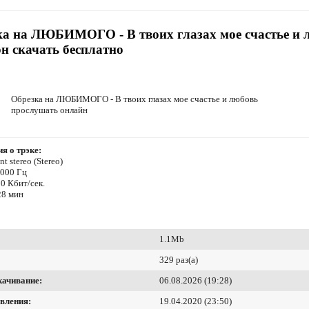
ка на ЛЮБИМОГО - В твоих глазах мое счастье и 
н скачать бесплатно
Обрезка на ЛЮБИМОГО - В твоих глазах мое счастье и любовь
прослушать онлайн
я о трэке:
t stereo (Stereo)
8000 Гц
0 Кбит/сек.
28 мин
1.1Mb
329 раз(а)
качивание:
06.08.2026 (19:28)
вления:
19.04.2020 (23:50)