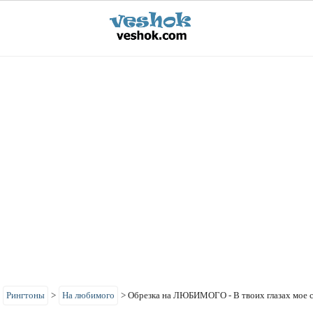
>
Рингтоны
>
На любимого
>
Обрезка на ЛЮБИМОГО - В твоих глазах мое с