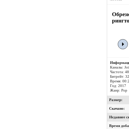
Обрез
рингто
Информаци
Каналы: Join
Частота: 4
Битрейт:
32
Время: 00:
Год: 2017
Жанр: Pop
Размер:
Скачано:
Недавнее с
Время доба