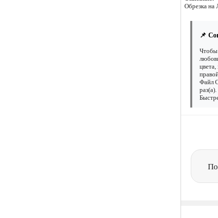
Обрезка на
📌 Со
Чтобы 
любовь
цвета,
правой
Файл О
раз(а)
Быстре
По