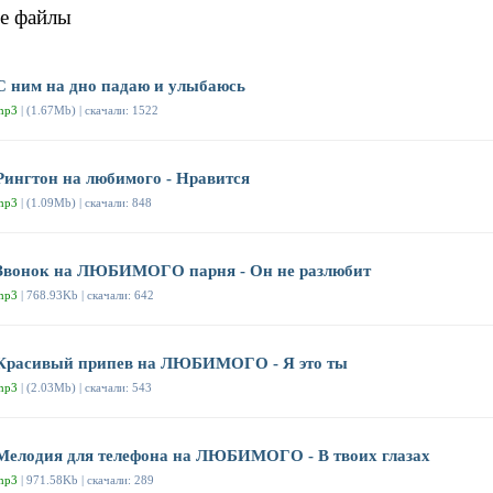
е файлы
С ним на дно падаю и улыбаюсь
mp3
| (1.67Mb) | скачали: 1522
Рингтон на любимого - Нравится
mp3
| (1.09Mb) | скачали: 848
Звонок на ЛЮБИМОГО парня - Он не разлюбит
mp3
| 768.93Kb | скачали: 642
Красивый припев на ЛЮБИМОГО - Я это ты
mp3
| (2.03Mb) | скачали: 543
Мелодия для телефона на ЛЮБИМОГО - В твоих глазах
mp3
| 971.58Kb | скачали: 289