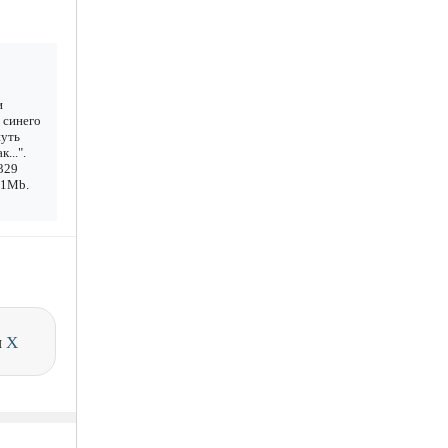
и
 синего
нуть
...".
329
1.1Mb.
и
X