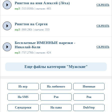
Рингтон на имя Алексей (Лёха)
СКАЧАТЬ
mp3
| 513.01Kb | скачали: 465
Рингтон на Сергея
СКАЧАТЬ
mp3
| 860.2Kb | скачали: 353
Бесплатные ИМЕННЫЕ нарезки -
Николай-Коля
СКАЧАТЬ
mp3
| 757.27Kb | скачали: 424
Еще файлы категории "Мужские"
Из игр
На любимого
Именные
На SMS
Рэп
Рок
Саундтреки
На сына
DubStep