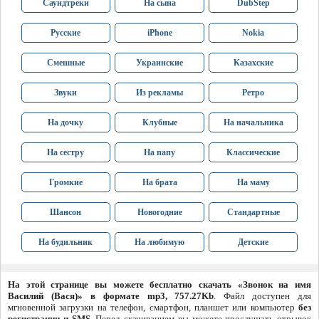
Саундтреки
На сына
DubStep
Русские
iPhone
Nokia
Смешные
Украинские
Казахские
Звуки
Из рекламы
Ретро
На дочку
Клубные
На начальника
На сестру
На папу
Классические
Громкие
На брата
На маму
Шансон
Новогодние
Стандартные
На будильник
На любимую
Детские
На этой странице вы можете бесплатно скачать «Звонок на имя
Василий (Вася)» в формате mp3, 757.27Kb
. Файл доступен для
мгновенной загрузки на телефон, смартфон, планшет или компьютер
без
регистрации и SMS
. Перед скачиванием вы можете прослушать отрывок