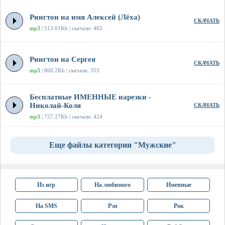
Рингтон на имя Алексей (Лёха)
СКАЧАТЬ
mp3
| 513.01Kb | скачали: 465
Рингтон на Сергея
СКАЧАТЬ
mp3
| 860.2Kb | скачали: 353
Бесплатные ИМЕННЫЕ нарезки -
Николай-Коля
СКАЧАТЬ
mp3
| 757.27Kb | скачали: 424
Еще файлы категории "Мужские"
Из игр
На любимого
Именные
На SMS
Рэп
Рок