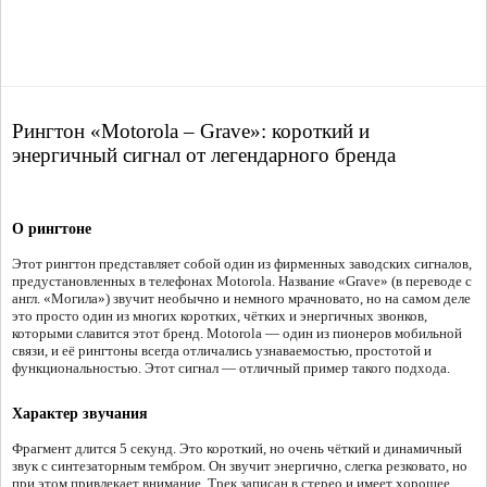
Рингтон «Motorola – Grave»: короткий и
энергичный сигнал от легендарного бренда
О рингтоне
Этот рингтон представляет собой один из фирменных заводских сигналов,
предустановленных в телефонах Motorola. Название «Grave» (в переводе с
англ. «Могила») звучит необычно и немного мрачновато, но на самом деле
это просто один из многих коротких, чётких и энергичных звонков,
которыми славится этот бренд. Motorola — один из пионеров мобильной
связи, и её рингтоны всегда отличались узнаваемостью, простотой и
функциональностью. Этот сигнал — отличный пример такого подхода.
Характер звучания
Фрагмент длится 5 секунд. Это короткий, но очень чёткий и динамичный
звук с синтезаторным тембром. Он звучит энергично, слегка резковато, но
при этом привлекает внимание. Трек записан в стерео и имеет хорошее