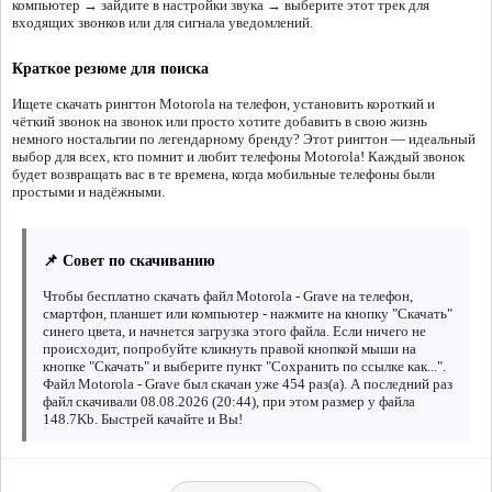
компьютер → зайдите в настройки звука → выберите этот трек для
входящих звонков или для сигнала уведомлений.
Краткое резюме для поиска
Ищете скачать рингтон Motorola на телефон, установить короткий и
чёткий звонок на звонок или просто хотите добавить в свою жизнь
немного ностальгии по легендарному бренду? Этот рингтон — идеальный
выбор для всех, кто помнит и любит телефоны Motorola! Каждый звонок
будет возвращать вас в те времена, когда мобильные телефоны были
простыми и надёжными.
📌 Совет по скачиванию
Чтобы бесплатно скачать файл Motorola - Grave на телефон,
смартфон, планшет или компьютер - нажмите на кнопку "Скачать"
синего цвета, и начнется загрузка этого файла. Если ничего не
происходит, попробуйте кликнуть правой кнопкой мыши на
кнопке "Скачать" и выберите пункт "Сохранить по ссылке как...".
Файл Motorola - Grave был скачан уже 454 раз(а). А последний раз
файл скачивали 08.08.2026 (20:44), при этом размер у файла
148.7Kb. Быстрей качайте и Вы!