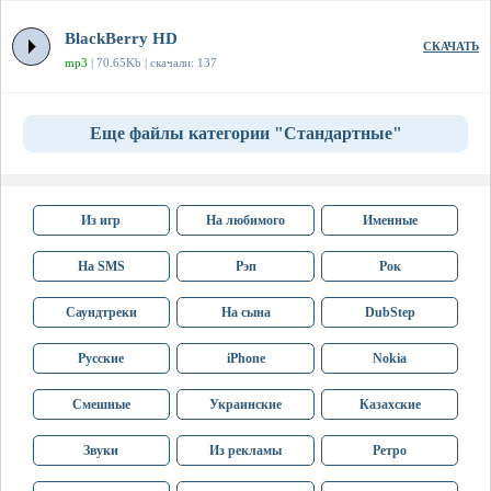
BlackBerry HD
СКАЧАТЬ
mp3
| 70.65Kb | скачали: 137
Еще файлы категории "Стандартные"
Из игр
На любимого
Именные
На SMS
Рэп
Рок
Саундтреки
На сына
DubStep
Русские
iPhone
Nokia
Смешные
Украинские
Казахские
Звуки
Из рекламы
Ретро