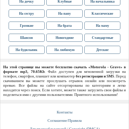
На дочку
Клубные
На начальника
На сестру
На папу
Классические
Громкие
На брата
На маму
Шансон
Новогодние
Стандартные
На будильник
На любимую
Детские
На этой странице вы можете бесплатно скачать «Motorola - Grave» в
формате mp3, 70.65Kb
. Файл доступен для мгновенной загрузки на
телефон, смартфон, планшет или компьютер
без регистрации и SMS
. Перед
скачиванием вы можете прослушать отрывок онлайн или посмотреть
превью. Все файлы на сайте отсортированы по категориям и легко
находятся через поиск. Если хотите, можете также загрузить свои файлы и
поделиться ими с другими пользователями. Приятного использования!
Контакты
Соглашение/Правила
Для правообладателей / Copyright (DMCA)