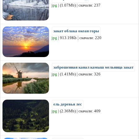
jpg
| (1.07Mb) | скачали: 237
закат облака океан горы
jpg
| 913.19Kb | скачали: 220
заброшенная канал камыш мельница закат
jpg
| (1.41Mb) | скачали: 326
ель деревья лес
jpg
| (2.36Mb) | скачали: 409