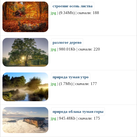
строение осень листва
jpg
| (9.34Mb) | скачали: 188
разлогое дерево
jpg
| 980.01Kb | скачали: 220
природа туман утро
jpg
| (1.7Mb) | скачали: 177
природа облака туман горы
jpg
| 945.48Kb | скачали: 175