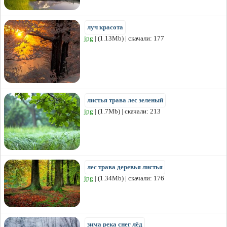
луч красота
jpg
| (1.13Mb) | скачали: 177
листья трава лес зеленый
jpg
| (1.7Mb) | скачали: 213
лес трава деревья листья
jpg
| (1.34Mb) | скачали: 176
зима река снег лёд