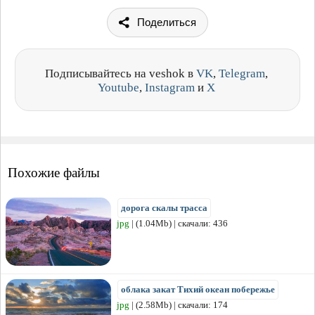
Поделиться
Подписывайтесь на veshok в
VK
,
Telegram
,
Youtube
,
Instagram
и
X
Похожие файлы
дорога скалы трасса
jpg
| (1.04Mb) | скачали: 436
облака закат Тихий океан побережье
jpg
| (2.58Mb) | скачали: 174