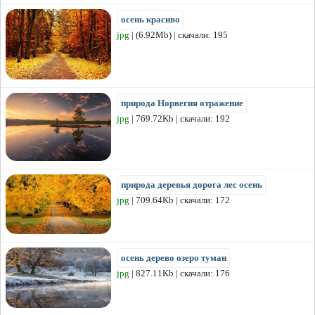
осень красиво
jpg
| (6.92Mb) | скачали: 195
природа Норвегия отражение
jpg
| 769.72Kb | скачали: 192
природа деревья дорога лес осень
jpg
| 709.64Kb | скачали: 172
осень дерево озеро туман
jpg
| 827.11Kb | скачали: 176