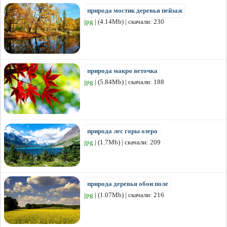
природа мостик деревья пейзаж
jpg
| (4.14Mb) | скачали: 230
природа макро веточка
jpg
| (5.84Mb) | скачали: 188
природа лес горы озеро
jpg
| (1.7Mb) | скачали: 209
природа деревья обои поле
jpg
| (1.07Mb) | скачали: 216