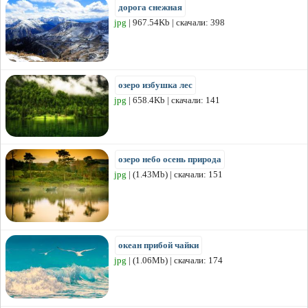
дорога снежная
jpg
| 967.54Kb | скачали: 398
озеро избушка лес
jpg
| 658.4Kb | скачали: 141
озеро небо осень природа
jpg
| (1.43Mb) | скачали: 151
океан прибой чайки
jpg
| (1.06Mb) | скачали: 174