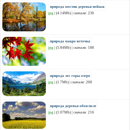
природа мостик деревья пейзаж
jpg
| (4.14Mb) | скачали: 230
природа макро веточка
jpg
| (5.84Mb) | скачали: 188
природа лес горы озеро
jpg
| (1.7Mb) | скачали: 208
природа деревья обои поле
jpg
| (1.07Mb) | скачали: 216