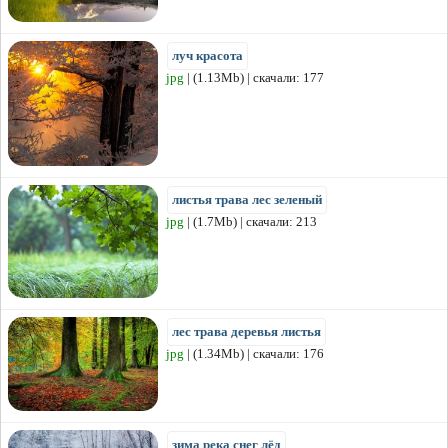
луч красота
jpg
| (1.13Mb) | скачали: 177
листья трава лес зеленый
jpg
| (1.7Mb) | скачали: 213
лес трава деревья листья
jpg
| (1.34Mb) | скачали: 176
зима река снег лёд