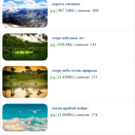
дорога снежная
jpg
| 967.54Kb | скачали: 398
озеро избушка лес
jpg
| 658.4Kb | скачали: 141
озеро небо осень природа
jpg
| (1.43Mb) | скачали: 151
океан прибой чайки
jpg
| (1.06Mb) | скачали: 174