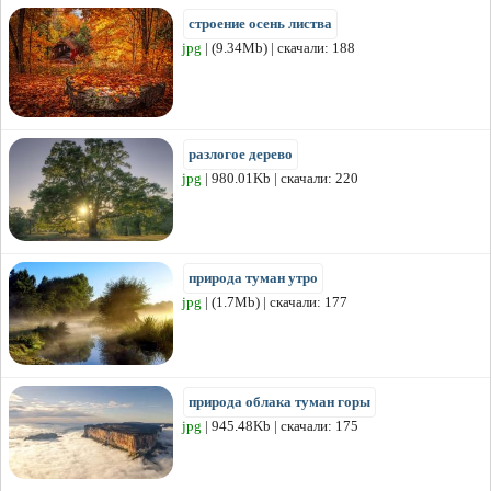
строение осень листва
jpg
| (9.34Mb) | скачали: 188
разлогое дерево
jpg
| 980.01Kb | скачали: 220
природа туман утро
jpg
| (1.7Mb) | скачали: 177
природа облака туман горы
jpg
| 945.48Kb | скачали: 175