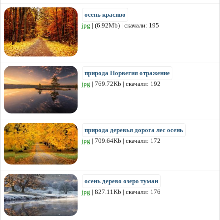
осень красиво
jpg
| (6.92Mb) | скачали: 195
природа Норвегия отражение
jpg
| 769.72Kb | скачали: 192
природа деревья дорога лес осень
jpg
| 709.64Kb | скачали: 172
осень дерево озеро туман
jpg
| 827.11Kb | скачали: 176