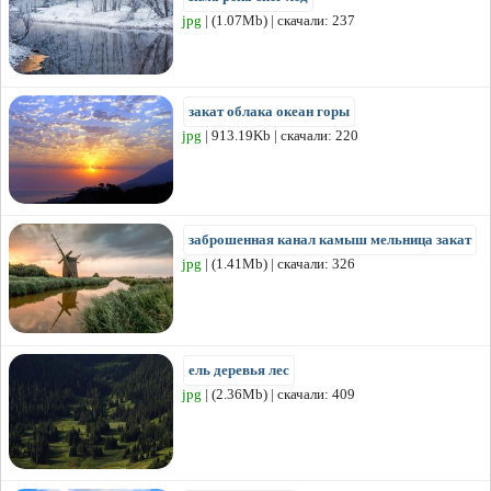
jpg
| (1.07Mb) | скачали: 237
закат облака океан горы
jpg
| 913.19Kb | скачали: 220
заброшенная канал камыш мельница закат
jpg
| (1.41Mb) | скачали: 326
ель деревья лес
jpg
| (2.36Mb) | скачали: 409