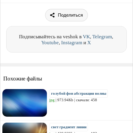
Поделиться
Подписывайтесь на veshok в
VK
,
Telegram
,
Youtube
,
Instagram
и
X
Похожие файлы
голубой фон абстракция волны
jpg
| 973.94Kb | скачали: 458
свет градиент линии