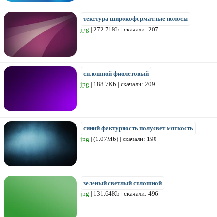
текстура широкоформатные полосы
jpg
| 272.71Kb | скачали: 207
сплошной фиолетовый
jpg
| 188.7Kb | скачали: 209
синий фактурность полусвет мягкость
jpg
| (1.07Mb) | скачали: 190
зеленый светлый сплошной
jpg
| 131.64Kb | скачали: 496