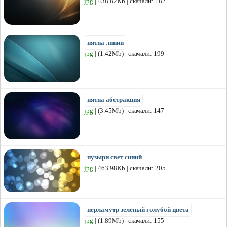
jpg
| 438.82Kb | скачали: 182
пятна линии
jpg
| (1.42Mb) | скачали: 199
пятна абстракция
jpg
| (3.45Mb) | скачали: 147
пузыри свет синий
jpg
| 463.98Kb | скачали: 205
перламутр зеленый голубой цвета
jpg
| (1.89Mb) | скачали: 155