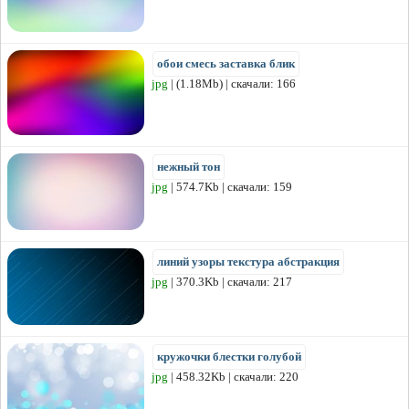
обои смесь заставка блик
jpg
| (1.18Mb) | скачали: 166
нежный тон
jpg
| 574.7Kb | скачали: 159
линий узоры текстура абстракция
jpg
| 370.3Kb | скачали: 217
кружочки блестки голубой
jpg
| 458.32Kb | скачали: 220