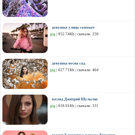
девушка улица самокат
jpg
| 952.74Kb | скачали: 259
девушка весна сад
jpg
| 627.71Kb | скачали: 464
взгляд Дмитрий Шульгин
jpg
| 618.91Kb | скачали: 331
рыжие Блондинка вдвоем Девушки