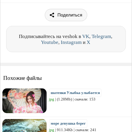
Поделиться
Подписывайтесь на veshok в
VK
,
Telegram
,
Youtube
,
Instagram
и
X
Похожие файлы
шатенки Улыбка улыбается
jpg
| (1.28Mb) | скачали: 153
море девушка берег
jpg
| 911.34Kb | скачали: 241