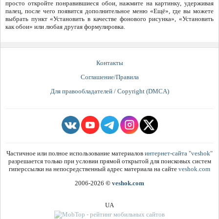
просто откройте понравившиеся обои, нажмите на картинку, удерживая
палец, после чего появится дополнительное меню «Ещё», где вы можете
выбрать пункт «Установить в качестве фонового рисунка», «Установить
как обои» или любая другая формулировка.
Контакты
Соглашение/Правила
Для правообладателей / Copyright (DMCA)
Частичное или полное использование материалов
интернет-сайта "veshok"
разрешается только при условии прямой открытой для поисковых систем
гиперссылки на непосредственный адрес материала на сайте
veshok.com
2006-2026
©
veshok.com
UA