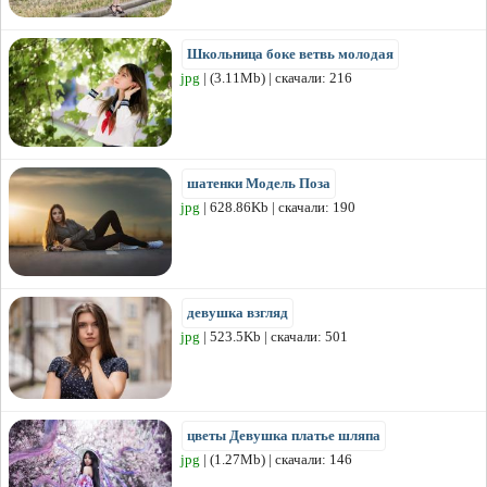
Школьница боке ветвь молодая
jpg
| (3.11Mb) | скачали: 216
шатенки Модель Поза
jpg
| 628.86Kb | скачали: 190
девушка взгляд
jpg
| 523.5Kb | скачали: 501
цветы Девушка платье шляпа
jpg
| (1.27Mb) | скачали: 146