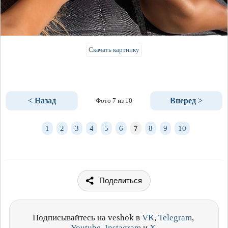
Скачать картинку
< Назад
Вперед >
Фото 7 из 10
1
2
3
4
5
6
7
8
9
10
Поделиться
Подписывайтесь на veshok в
VK
,
Telegram
,
Youtube
,
Instagram
и
X