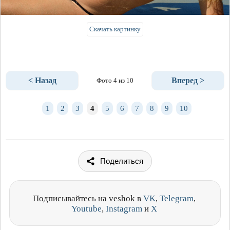
Скачать картинку
< Назад
Вперед >
Фото 4 из 10
1
2
3
4
5
6
7
8
9
10
Поделиться
Подписывайтесь на veshok в
VK
,
Telegram
,
Youtube
,
Instagram
и
X