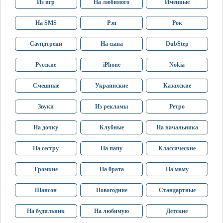
Из игр
На любимого
Именные
На SMS
Рэп
Рок
Саундтреки
На сына
DubStep
Русские
iPhone
Nokia
Смешные
Украинские
Казахские
Звуки
Из рекламы
Ретро
На дочку
Клубные
На начальника
На сестру
На папу
Классические
Громкие
На брата
На маму
Шансон
Новогодние
Стандартные
На будильник
На любимую
Детские