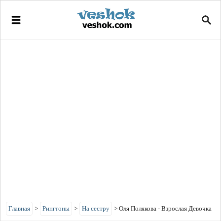
Главная
>
Рингтоны
>
На сестру
>
Оля Полякова - Взрослая Девочка