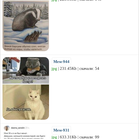
Мем-944
jpg
| 231.45Kb | скачали: 54
Мем-931
jpg
| 633.31Kb | скачали: 99