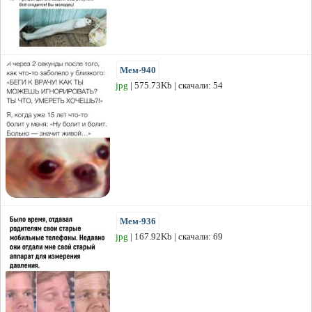
Мем-940
jpg
| 575.73Kb | скачали: 54
Мем-936
jpg
| 167.92Kb | скачали: 69