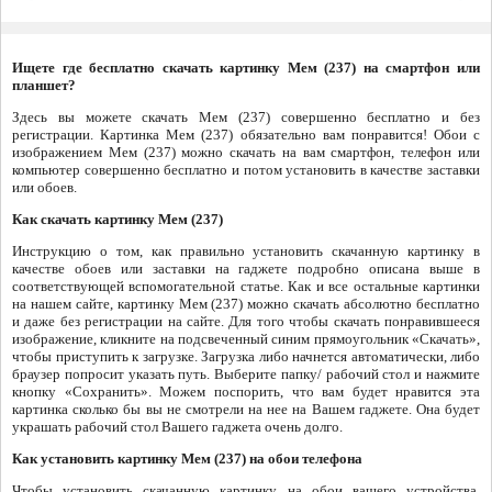
Ищете где бесплатно скачать картинку Мем (237) на смартфон или
планшет?
Здесь вы можете скачать Мем (237) совершенно бесплатно и без
регистрации. Картинка Мем (237) обязательно вам понравится! Обои с
изображением Мем (237) можно скачать на вам смартфон, телефон или
компьютер совершенно бесплатно и потом установить в качестве заставки
или обоев.
Как скачать картинку Мем (237)
Инструкцию о том, как правильно установить скачанную картинку в
качестве обоев или заставки на гаджете подробно описана выше в
соответствующей вспомогательной статье. Как и все остальные картинки
на нашем сайте, картинку Мем (237) можно скачать абсолютно бесплатно
и даже без регистрации на сайте. Для того чтобы скачать понравившееся
изображение, кликните на подсвеченный синим прямоугольник «Скачать»,
чтобы приступить к загрузке. Загрузка либо начнется автоматически, либо
браузер попросит указать путь. Выберите папку/ рабочий стол и нажмите
кнопку «Сохранить». Можем поспорить, что вам будет нравится эта
картинка сколько бы вы не смотрели на нее на Вашем гаджете. Она будет
украшать рабочий стол Вашего гаджета очень долго.
Как установить картинку Мем (237) на обои телефона
Чтобы установить скачанную картинку на обои вашего устройства,