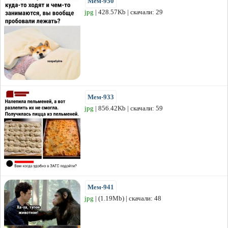
Мем-950
jpg
| 428.57Kb | скачали: 29
Мем-933
jpg
| 856.42Kb | скачали: 59
Мем-941
jpg
| (1.19Mb) | скачали: 48