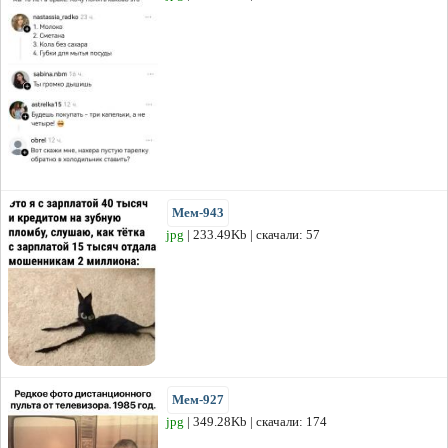
Мем-943
jpg
| 233.49Kb | скачали: 57
Мем-927
jpg
| 349.28Kb | скачали: 174