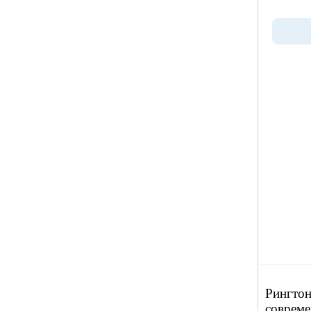
Рингтон
совреме