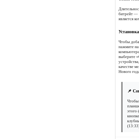
Длительнос
битрейт — 1
является ко
Установка
Чтобы доба
нажмите на
компьютера
выберите «С
устройства
качестве м
Нового года
📌 Со
Чтобы 
планше
этого 
кнопке
клубны
(13:33