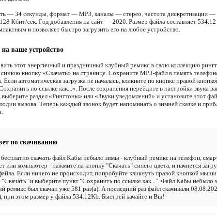
ть — 34 секунды, формат — MP3, каналы — стерео, частота дискретизации — 
28 Кбит/сек. Год добавления на сайт — 2020. Размер файла составляет 534.12
мпактным и позволяет быстро загрузить его на любое устройство.
 на ваше устройство
вить этот энергичный и праздничный клубный ремикс в свою коллекцию рингт
 синюю кнопку «Скачать» на странице. Сохраните MP3-файл в память телефон
. Если автоматическая загрузка не началась, кликните по кнопке правой кнопк
охранить по ссылке как...». После сохранения перейдите в настройки звука в
, выберите раздел «Рингтоны» или «Звуки уведомлений» и установите этот фай
елодии вызова. Теперь каждый звонок будет напоминать о зимней сказке и при
.
вет по скачиванию
бесплатно скачать файл Кабы небыло зимы - клубный ремикс на телефон, смар
т или компьютер - нажмите на кнопку "Скачать" синего цвета, и начнется загру
файла. Если ничего не происходит, попробуйте кликнуть правой кнопкой мыши
 "Скачать" и выберите пункт "Сохранить по ссылке как...". Файл Кабы небыло 
й ремикс был скачан уже 581 раз(а). А последний раз файл скачивали 08.08.20
), при этом размер у файла 534.12Kb. Быстрей качайте и Вы!