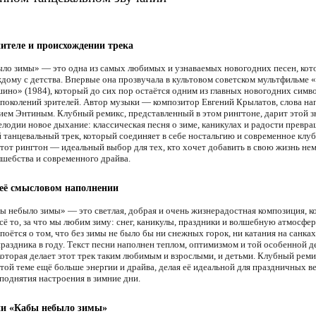
ителе и происхождении трека
ло зимы» — это одна из самых любимых и узнаваемых новогодних песен, кот
ждому с детства. Впервые она прозвучала в культовом советском мультфильме 
ино» (1984), который до сих пор остаётся одним из главных новогодних симв
 поколений зрителей. Автор музыки — композитор Евгений Крылатов, слова н
ем Энтиным. Клубный ремикс, представленный в этом рингтоне, дарит этой з
лодии новое дыхание: классическая песня о зиме, каникулах и радости превра
 танцевальный трек, который соединяет в себе ностальгию и современное клу
Этот рингтон — идеальный выбор для тех, кто хочет добавить в свою жизнь не
лшебства и современного драйва.
 её смысловом наполнении
ы небыло зимы» — это светлая, добрая и очень жизнерадостная композиция, к
всё то, за что мы любим зиму: снег, каникулы, праздники и волшебную атмосфе
 поётся о том, что без зимы не было бы ни снежных горок, ни катания на санках
раздника в году. Текст песни наполнен теплом, оптимизмом и той особенной д
которая делает этот трек таким любимым и взрослыми, и детьми. Клубный реми
этой теме ещё больше энергии и драйва, делая её идеальной для праздничных в
 поднятия настроения в зимние дни.
ни «Кабы небыло зимы»