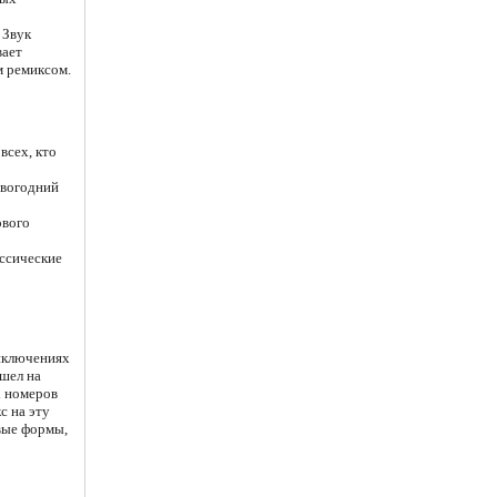
 Звук
вает
м ремиксом.
всех, кто
овогодний
ового
ассические
иключениях
шел на
х номеров
с на эту
вые формы,