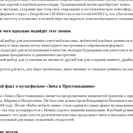
ных партий и клубной ритм-секции. Традиционный мотив приобретает новое,
е звучание, сохраняя при этом своё очарование и ностальгическую атмосферу.
 формате стерео с битрейтом 128 Кбит/сек и частотой 44100 Гц, что обеспечи
ю чистоту и позволяет в полной мере насладиться этим необычным и стильны
я чего идеально подойдёт этот звонок
й выбор для поклонников советской классики, любителей клубных ремиксов и 
вить в свою жизнь нотку новогоднего настроения в современном формате.
подходит для использования в качестве мелодии будильника или рингтона в н
здавая праздничное и динамичное настроение.
ый выбор для установки на звонки от друзей или для создания зимнего, драйв
.
уется для всех, кто ищет необычные, качественные и стильные ремиксы на кл
ый факт о мультфильме «Зима в Простоквашино»
 «Зима в Простоквашино» является продолжением знаменитой трилогии о пр
а, Шарика и Матроскина. Он был снят режиссёром Владимиром Поповым и вы
984 году. Песня «Кабы небыло зимы» стала одним из самых ярких музыкальны
о сих пор ассоциируется с Новым годом и зимними каникулами. Клубный ремик
зывает, что даже спустя десятилетия классика продолжает жить и находить но
актуальной для новых поколений слушателей.
ие детали