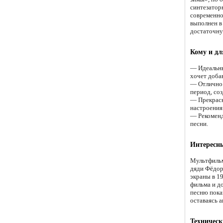
синтезатор
современно
выполнен в
достаточну
Кому и дл
— Идеальны
хочет доба
— Отлично 
период, со
— Прекрасн
настроения
— Рекоменд
песни.
Интересн
Мультфильм
дяди Фёдор
экраны в 1
фильма и д
песню пока
оставаясь 
Техническ