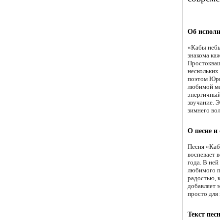
Об исполн
«Кабы небы
знакома ка
Простокваш
нескольких
поэтом Юри
любимой ме
энергичный
звучание. 
зимнего во
О песне и
Песня «Каб
воспевает 
года. В ней
любимого п
радостью, 
добавляет 
просто для
Текст пес