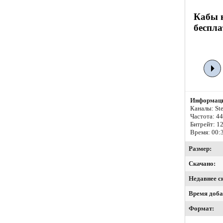
Кабы 
беспла
Информаци
Каналы: Ste
Частота: 4
Битрейт:
12
Время: 00:
Размер:
Скачано:
Недавнее с
Время доба
Формат: