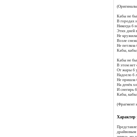
(Оригиналь
Кабы не бы
В городах и
Никогда б н
Этих дней 
Не кружила
Возле снеж
Не петляла
Кабы, кабы,
Кабы не бы
В этом нет 
От жары б 
Надоело б л
Не пришла 
На денёк хо
И снегирь б
Кабы, кабы,
(Фрагмент 
Характер 
Представле
драйвовым 
зимы», но 