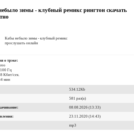
небыло зимы - клубный ремикс рингтон скачать
тно
Кабы небыло зимы - клубный ремикс
прослушать онлайн
я о трэке:
reo
4100 Гц
8 Кбит/сек.
34 мин
534.12Kb
581 раз(а)
качивание:
08.08.2026 (13:33)
вления:
23.11.2020 (14:43)
mp3