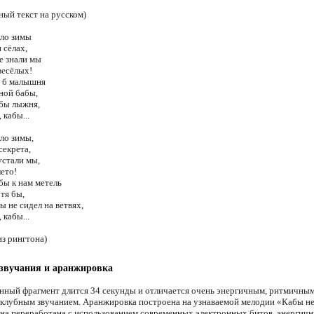
ный текст на русском)
ло зимы
 сёлах,
е знали мы
весёлых!
 б малышня
ной бабы,
 бы лыжня,
 кабы...
ло зимы,
секрета,
устали мы,
ето!
бы к нам метель
тя бы,
ы не сидел на ветвях,
 кабы...
из рингтона)
звучания и аранжировка
нный фрагмент длится 34 секунды и отличается очень энергичным, ритмичным
клубным звучанием. Аранжировка построена на узнаваемой мелодии «Кабы н
она переработана с использованием современных электронных битов, энергич