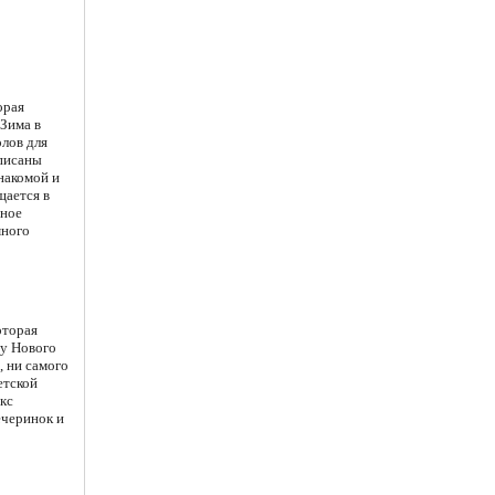
орая
«Зима в
олов для
аписаны
накомой и
щается в
бное
много
оторая
ру Нового
, ни самого
етской
кс
ечеринок и