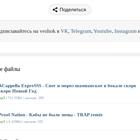
Поделиться
дписывайтесь на veshok в
VK
,
Telegram
,
Youtube
,
Instagram
е файлы
ACappella ExpreSSS - Снег и мороз шампанское в бокале скоро
скоро Новый Год
mp3
| 751.55Kb | скачали: 200
Proof Nation - Кабы не было зимы - TRAP remix
mp3
| (1.42Mb) | скачали: 165