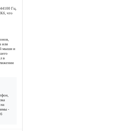
44100 Гц,
 Кб, что
онов,
а или
ой мыши и
ашего
л в
ближении
тфон,
зка
 на
зимы -
26