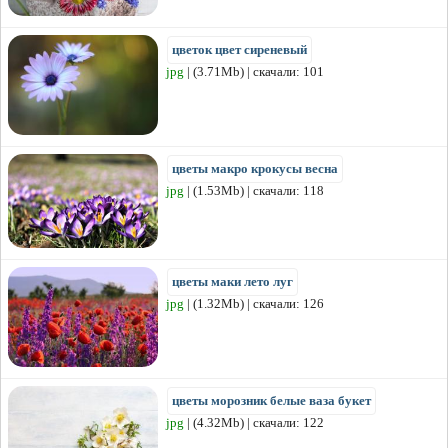
цветок цвет сиреневый
jpg
| (3.71Mb) | скачали: 101
цветы макро крокусы весна
jpg
| (1.53Mb) | скачали: 118
цветы маки лето луг
jpg
| (1.32Mb) | скачали: 126
цветы морозник белые ваза букет
jpg
| (4.32Mb) | скачали: 122