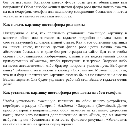
без регистрации. Картинка цветок флора роза цветы обязательно вам
понравится! Обои с изображением цветок флора роза цветы можно скачать
на вам смартфон, телефон или компьютер совершенно бесплатно и потом
установить в качестве заставки или обоев.
Как скачать картинку цветок флора роза цветы
Инструкцию о том, как правильно установить скачанную картинку в
качестве обоев или заставки на гаджете подробно описана выше в
соответствующей вспомогательной статье. Как и все остальные картинки
на нашем сайте, картинку цветок флора роза цветы можно скачать
абсолютно бесплатно и даже без регистрации на сайте. Для того чтобы
скачать понравившееся изображение, кликните на подсвеченный синим
прямоугольник «Скачать», чтобы приступить к загрузке. Загрузка либо
начнется автоматически, либо браузер попросит указать путь. Выберите
папку/ рабочий стол и нажмите кнопку «Сохранить». Можем поспорить,
что вам будет нравится эта картинка сколько бы вы не смотрели на нее на
Вашем гаджете. Она будет украшать рабочий стол Вашего гаджета очень
долго.
Как установить картинку цветок флора роза цветы на обои телефона
Чтобы установить скачанную картинку на обои вашего устройства,
перейдите в раздел «Галерея > Альбомы > Загрузки» (Download). Далее
просто откройте понравившиеся обои, нажмите на картинку, удерживая
палец, после чего появится дополнительное меню «Ещё», где вы можете
выбрать пункт «Установить в качестве фонового рисунка», «Установить
как обои» или любая другая формулировка.