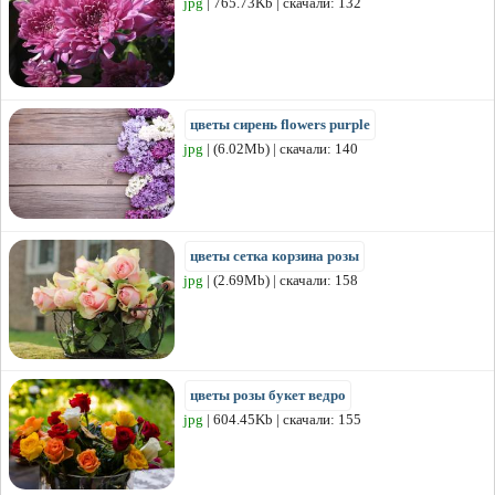
jpg
| 765.73Kb | скачали: 132
цветы сирень flowers purple
jpg
| (6.02Mb) | скачали: 140
цветы сетка корзина розы
jpg
| (2.69Mb) | скачали: 158
цветы розы букет ведро
jpg
| 604.45Kb | скачали: 155