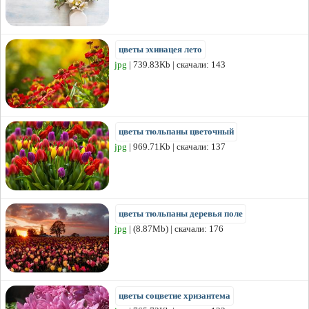
цветы эхинацея лето
jpg
| 739.83Kb | скачали: 143
цветы тюльпаны цветочный
jpg
| 969.71Kb | скачали: 137
цветы тюльпаны деревья поле
jpg
| (8.87Mb) | скачали: 176
цветы соцветие хризантема