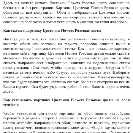
Здесь вы можете скачать Цветочки Flowers Розовые цветы совершенно
бесплатно и без регистрации. Картинка Цветочки Flowers Розовые цветы
обязательно вам понравится! Обои с изображением Цветочки Flowers
Розовые цветы можно скачать на вам смартфон, телефон или компьютер
совершенно бесплатно и потом установить в качестве заставки или обоев.
Как скачать картинку Цветочки Flowers Розовые цветы
Инструкцию о том, как правильно установить скачанную картинку в
качестве обоев или заставки на гаджете подробно описана выше в
соответствующей вспомогательной статье. Как и все остальные картинки
на нашем сайте, картинку Цветочки Flowers Розовые цветы можно скачать
абсолютно бесплатно и даже без регистрации на сайте. Для того чтобы
скачать понравившееся изображение, кликните на подсвеченный синим
прямоугольник «Скачать», чтобы приступить к загрузке. Загрузка либо
начнется автоматически, либо браузер попросит указать путь. Выберите
папку/ рабочий стол и нажмите кнопку «Сохранить». Можем поспорить,
что вам будет нравится эта картинка сколько бы вы не смотрели на нее на
Вашем гаджете. Она будет украшать рабочий стол Вашего гаджета очень
долго.
Как установить картинку Цветочки Flowers Розовые цветы на обои
телефона
Чтобы установить скачанную картинку на обои вашего устройства,
перейдите в раздел «Галерея > Альбомы > Загрузки» (Download). Далее
просто откройте понравившиеся обои, нажмите на картинку, удерживая
палец, после чего появится дополнительное меню «Ещё», где вы можете
выбрать пункт «Установить в качестве фонового рисунка», «Установить