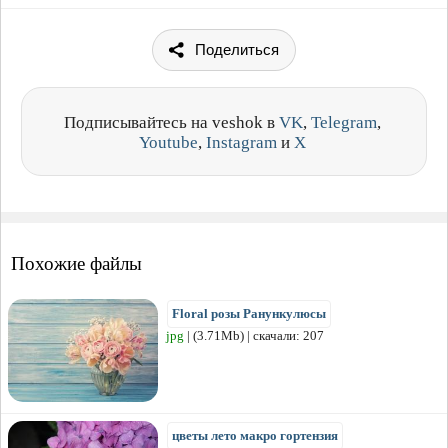
Поделиться
Подписывайтесь на veshok в
VK
,
Telegram
,
Youtube
,
Instagram
и
X
Похожие файлы
Floral розы Ранункулюсы
jpg
| (3.71Mb) | скачали: 207
цветы лето макро гортензия