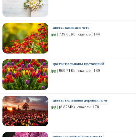
цветы эхинацея лето
jpg
| 739.83Kb | скачали: 144
цветы тюльпаны цветочный
jpg
| 969.71Kb | скачали: 139
цветы тюльпаны деревья поле
jpg
| (8.87Mb) | скачали: 178
цветы соцветие хризантема