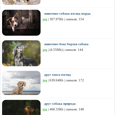
животное собака взгляд морда
jpg
| 307.97Kb | скачали: 154
животное боке борзая собака
jpg
| (4.55Mb) | скачали: 144
друг такса взгляд
jpg
| 639.64Kb | скачали: 172
друг собака природа
jpg
| 468.33Kb | скачали: 148