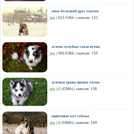
зима большой друг платок
jpg
| 423.51Kb | скачали: 132
зелень голубые глаза ветки
jpg
| 560.93Kb | скачали: 159
зеленая трава щенок хаски
jpg
| (1.02Mb) | скачали: 158
животные кот собака
jpg
| (1.04Mb) | скачали: 169