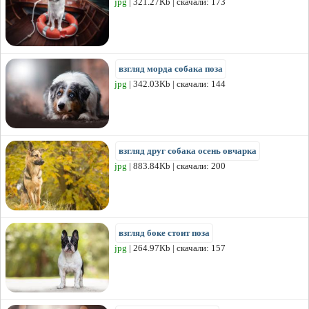
jpg
| 321.27Kb | скачали: 173
взгляд морда собака поза
jpg
| 342.03Kb | скачали: 144
взгляд друг собака осень овчарка
jpg
| 883.84Kb | скачали: 200
взгляд боке стоит поза
jpg
| 264.97Kb | скачали: 157