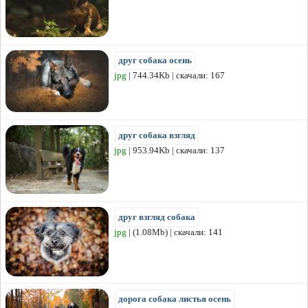
друг собака осень
jpg
| 744.34Kb | скачали: 167
друг собака взгляд
jpg
| 953.94Kb | скачали: 137
друг взгляд собака
jpg
| (1.08Mb) | скачали: 141
дорога собака листья осень