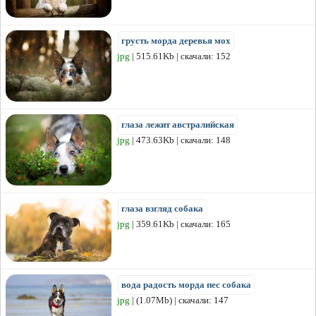
грусть морда деревья мох
jpg
| 515.61Kb | скачали: 152
глаза лежит австралийская
jpg
| 473.63Kb | скачали: 148
глаза взгляд собака
jpg
| 359.61Kb | скачали: 165
вода радость морда пес собака
jpg
| (1.07Mb) | скачали: 147