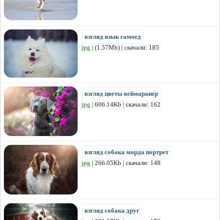
взгляд язык самоед
jpg
| (1.57Mb) | скачали: 185
взгляд цветы веймаранер
jpg
| 606.14Kb | скачали: 162
взгляд собака морда портрет
jpg
| 266.05Kb | скачали: 148
взгляд собака друг