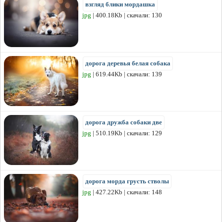
взгляд блики мордашка
jpg
| 400.18Kb | скачали: 130
дорога деревья белая собака
jpg
| 619.44Kb | скачали: 139
дорога дружба собаки две
jpg
| 510.19Kb | скачали: 129
дорога морда грусть стволы
jpg
| 427.22Kb | скачали: 148