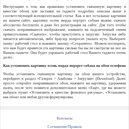
Инструкцию о том, как правильно установить скачанную картинку в
качестве обоев или заставки на гаджете подробно описана выше в
соответствующей вспомогательной статье. Как и все остальные картинки
на нашем сайте, картинку осень морда портрет собака можно скачать
абсолютно бесплатно и даже без регистрации на сайте. Для того чтобы
скачать понравившееся изображение, кликните на подсвеченный синим
прямоугольник «Скачать», чтобы приступить к загрузке. Загрузка либо
начнется автоматически, либо браузер попросит указать путь. Выберите
папку/ рабочий стол и нажмите кнопку «Сохранить». Можем поспорить,
что вам будет нравится эта картинка сколько бы вы не смотрели на нее на
Вашем гаджете. Она будет украшать рабочий стол Вашего гаджета очень
долго.
Как установить картинку осень морда портрет собака на обои телефона
Чтобы установить скачанную картинку на обои вашего устройства,
перейдите в раздел «Галерея > Альбомы > Загрузки» (Download). Далее
просто откройте понравившиеся обои, нажмите на картинку, удерживая
палец, после чего появится дополнительное меню «Ещё», где вы можете
выбрать пункт «Установить в качестве фонового рисунка», «Установить
как обои» или любая другая формулировка.
Контакты
Соглашение/Правила