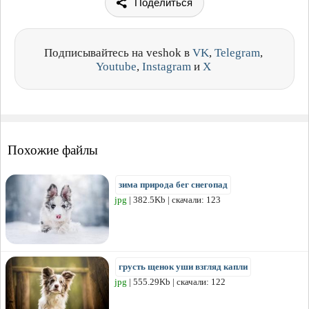
Поделиться
Подписывайтесь на veshok в
VK
,
Telegram
,
Youtube
,
Instagram
и
X
Похожие файлы
зима природа бег снегопад
jpg
| 382.5Kb | скачали: 123
грусть щенок уши взгляд капли
jpg
| 555.29Kb | скачали: 122