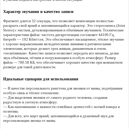
Характер звучания и качество записи
Фрагмент длится 32 секунды, что позволяет композиции полностью
раскрыть свой яркий и запоминающийся характер. Это стереозапись (Joint
Stereo) с чистым, детализированным и объёмным звучанием. Технические
характеристики файла: частота дискретизации составляет 44100 Гц,
битрейт — 192 Кбит/сек. Это обеспечивает насыщенное, тёплое звучание
с хорошо выраженными мелодическими линиями и ритмическими
элементами, которые делают трек живым, динамичным и очень
«позитивным». Качество записи позволяет передать все нюансы, делая
звук объёмным, чётким и погружающим в особую атмосферу. Размер
файла — 780.58 КБ, что обеспечивает хорошее качество при компактном
размере для такой длительности.
Идеальные сценарии для использования
— В качестве персонального рингтона для звонков от мамы, подчёркивая
особую связь и тёплое отношение.
— Для выделения звонков от самого родного человека, создавая
радостную и уютную атмосферу.
— Как напоминание о важности семейных ценностей с ноткой юмора и
позитива.
— Для всех, кто ищет яркий, запоминающийся и душевный звук для
персонализации звонка от мамы.