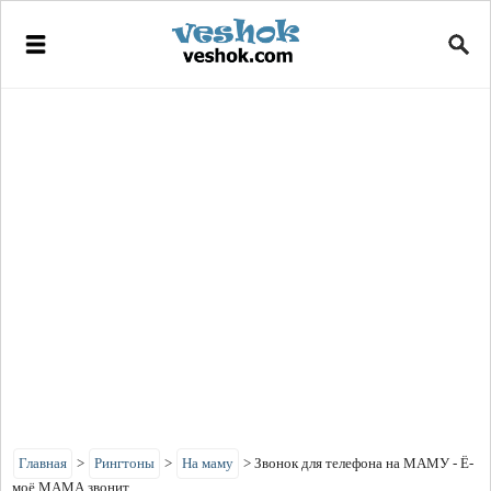
Главная
>
Рингтоны
>
На маму
>
Звонок для телефона на МАМУ - Ё-
моё МАМА звонит