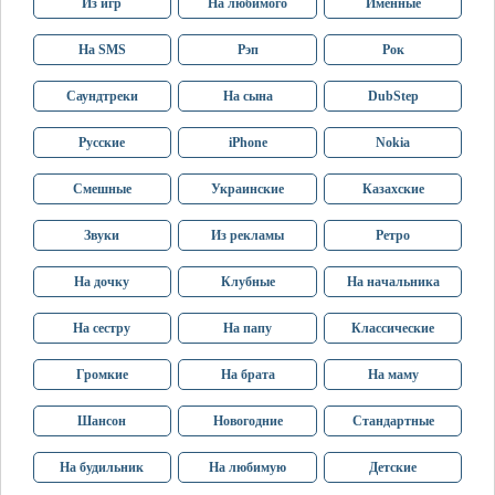
Из игр
На любимого
Именные
На SMS
Рэп
Рок
Саундтреки
На сына
DubStep
Русские
iPhone
Nokia
Смешные
Украинские
Казахские
Звуки
Из рекламы
Ретро
На дочку
Клубные
На начальника
На сестру
На папу
Классические
Громкие
На брата
На маму
Шансон
Новогодние
Стандартные
На будильник
На любимую
Детские