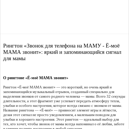
Рингтон «Звонок для телефона на МАМУ - Ё-моё
МАМА звонит»: яркий и запоминающийся сигнал
для мамы
О рингтоне «Ё-моё МАМА звонит»
Рингтон «Ё-моё МАМА звонит» — это короткий, но очень яркий и
запоминающийся музыкальный отрывок, созданный специально для
выделения звонков от самого родного человека — мамы. Всего 32 секунды
длительности, а этот фрагмент уже успевает передать атмосферу тепла,
улыбки и особого настроения, которое всегда связано с звонком от мамы.
Название рингтона — «Ё-моё» — привносит элемент игры и лёгкости,
делая этот сигнал не просто уведомлением, а маленьким поводом для
улыбки и хорошего настроения. Этот рингтон — идеальный выбор для
тех, кто хочет, чтобы звонок от мамы всегда напоминал о её любви, заботе
и умении поднять настроение в любой ситуации.