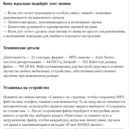
Кому идеально подойдёт этот звонок
— Всем, кто хочет подчеркнуть особую связь с мамой с помощью
оригинального музыкального сигнала.
— Любителям ярких, запоминающихся и позитивных звуков.
— Ценителям душевной и одновременно игривой музыки.
— Всем, кто хочет сделать свои звонки от мамы не просто уведомлениями,
а маленькими поводами для улыбки и хорошего настроения.
Технические детали
Длительность — 32 секунды, формат — MP3, каналы — Joint Stereo,
частота дискретизации — 44100 Гц, битрейт — 192 Кбит/сек, размер
файла — 780.58 КБ. Файл оптимизирован для быстрой загрузки и отлично
звучит на любых мобильных устройствах, обеспечивая качественное
звучание при компактном размере.
Установка на устройство
Нажмите на синюю кнопку «Скачать» на странице, чтобы сохранить MP3-
файл на ваш телефон, планшет или компьютер. Если загрузка не начинается
автоматически, используйте правую кнопку мыши и выберите «Сохранить
по ссылке как...». После сохранения файла перейдите в настройки звука
вашего устройства, выберите раздел «Рингтоны» и укажите путь к
загруженному файлу, чтобы каждый раз, когда вам звонит мама, звучала
эта яркая и запоминающаяся мелодия «Ё-моё МАМА звонит»,