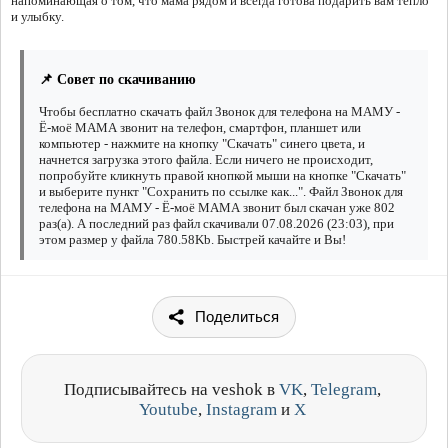
напоминающая о том, что мама рядом и всегда готова подарить вам тепло
и улыбку.
📌 Совет по скачиванию
Чтобы бесплатно скачать файл Звонок для телефона на МАМУ -
Ё-моё МАМА звонит на телефон, смартфон, планшет или
компьютер - нажмите на кнопку "Скачать" синего цвета, и
начнется загрузка этого файла. Если ничего не происходит,
попробуйте кликнуть правой кнопкой мыши на кнопке "Скачать"
и выберите пункт "Сохранить по ссылке как...". Файл Звонок для
телефона на МАМУ - Ё-моё МАМА звонит был скачан уже 802
раз(а). А последний раз файл скачивали 07.08.2026 (23:03), при
этом размер у файла 780.58Kb. Быстрей качайте и Вы!
Поделиться
Подписывайтесь на veshok в
VK
,
Telegram
,
Youtube
,
Instagram
и
X