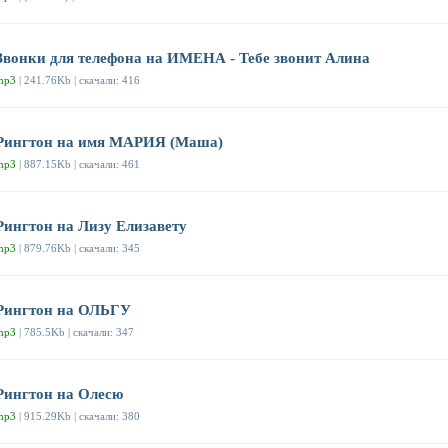
Звонки для телефона на ИМЕНА - Тебе звонит Алина
mp3
| 241.76Kb | скачали: 416
Рингтон на имя МАРИЯ (Маша)
mp3
| 887.15Kb | скачали: 461
Рингтон на Лизу Елизавету
mp3
| 879.76Kb | скачали: 345
Рингтон на ОЛЬГУ
mp3
| 785.5Kb | скачали: 347
Рингтон на Олесю
mp3
| 915.29Kb | скачали: 380