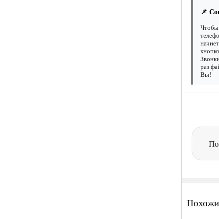
📌 Со
Чтобы 
телефо
начнет
кнопко
Звонки
раз фа
Вы!
По
Похожи