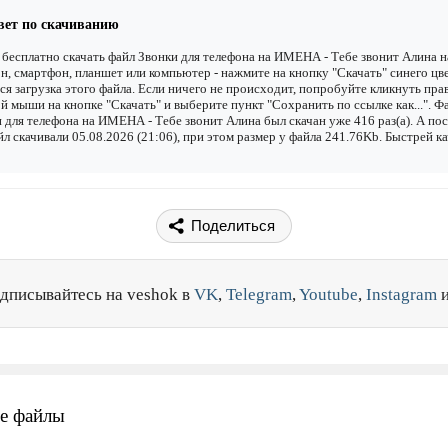
вет по скачиванию
бесплатно скачать файл Звонки для телефона на ИМЕНА - Тебе звонит Алина н
н, смартфон, планшет или компьютер - нажмите на кнопку "Скачать" синего цве
ся загрузка этого файла. Если ничего не происходит, попробуйте кликнуть пра
й мыши на кнопке "Скачать" и выберите пункт "Сохранить по ссылке как...". Ф
 для телефона на ИМЕНА - Тебе звонит Алина был скачан уже 416 раз(а). А по
йл скачивали 05.08.2026 (21:06), при этом размер у файла 241.76Kb. Быстрей к
Поделиться
дписывайтесь на veshok в
VK
,
Telegram
,
Youtube
,
Instagram
е файлы