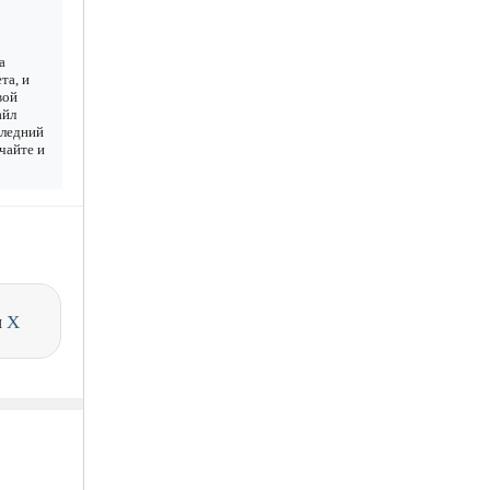
а
та, и
вой
айл
следний
ачайте и
и
X