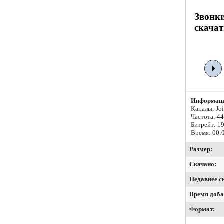
Звонки
скачат
Информаци
Каналы: Join
Частота: 4
Битрейт:
19
Время: 00:
Размер:
Скачано:
Недавнее с
Время доба
Формат: