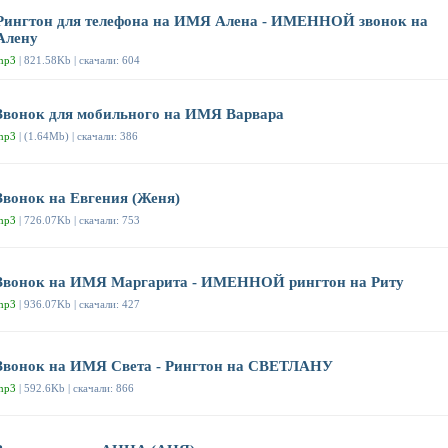
Рингтон для телефона на ИМЯ Алена - ИМЕННОЙ звонок на
Алену
mp3
| 821.58Kb | скачали: 604
Звонок для мобильного на ИМЯ Варвара
mp3
| (1.64Mb) | скачали: 386
Звонок на Евгения (Женя)
mp3
| 726.07Kb | скачали: 753
Звонок на ИМЯ Маргарита - ИМЕННОЙ рингтон на Риту
mp3
| 936.07Kb | скачали: 427
Звонок на ИМЯ Света - Рингтон на СВЕТЛАНУ
mp3
| 592.6Kb | скачали: 866