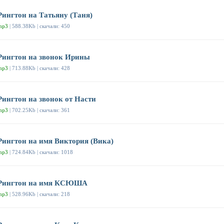
Рингтон на Татьяну (Таня)
mp3
| 588.38Kb | скачали: 450
Рингтон на звонок Ирины
mp3
| 713.88Kb | скачали: 428
Рингтон на звонок от Насти
mp3
| 702.25Kb | скачали: 361
Рингтон на имя Виктория (Вика)
mp3
| 724.84Kb | скачали: 1018
Рингтон на имя КСЮША
mp3
| 528.96Kb | скачали: 218