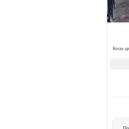
Когда др
По