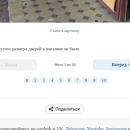
Скачать картинку
угого размера дверей в магазине не было
< Назад
Вперед 
Фото 1 из 10
1
2
3
4
5
6
7
8
9
10
Поделиться
дписывайтесь на veshok в
VK
,
Telegram
,
Youtube
,
Instagram