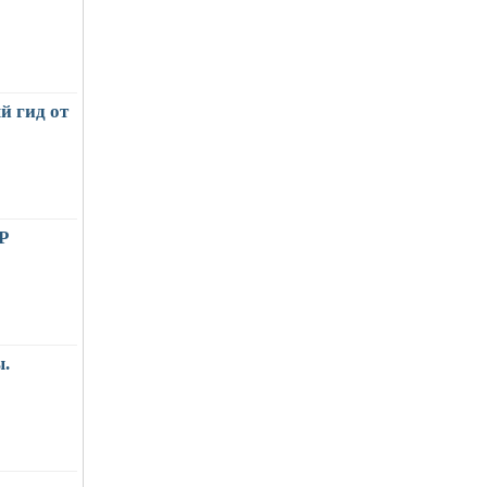
й гид от
Р
.