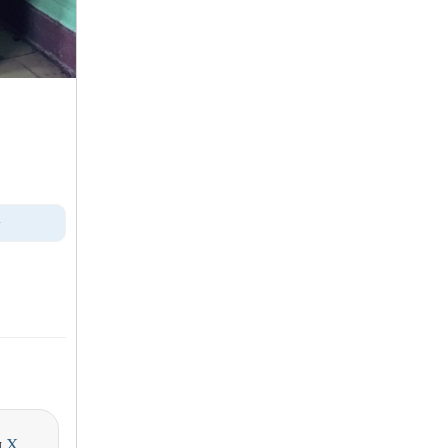
>
и
X