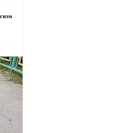
игизм