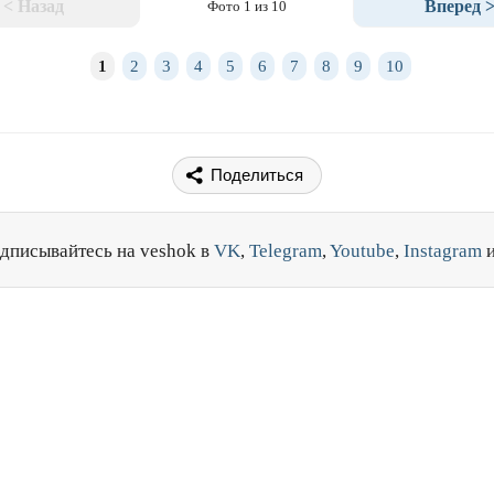
< Назад
Вперед 
Фото 1 из 10
1
2
3
4
5
6
7
8
9
10
Поделиться
дписывайтесь на veshok в
VK
,
Telegram
,
Youtube
,
Instagram