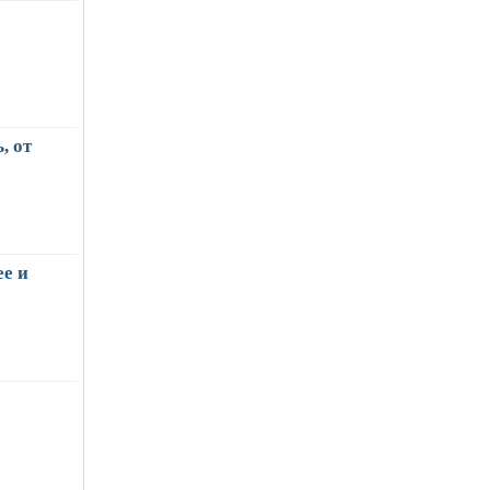
, от
е и