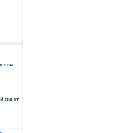
чества
й гид от