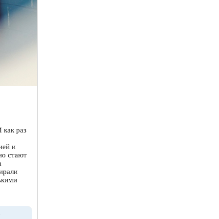
 как раз
ией и
но стают
а
бирали
ькими
>