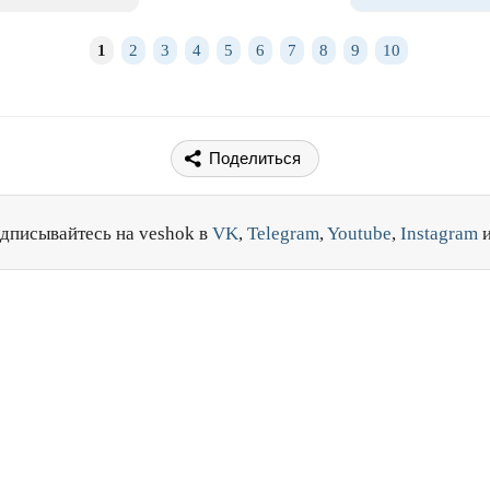
1
2
3
4
5
6
7
8
9
10
Поделиться
дписывайтесь на veshok в
VK
,
Telegram
,
Youtube
,
Instagram