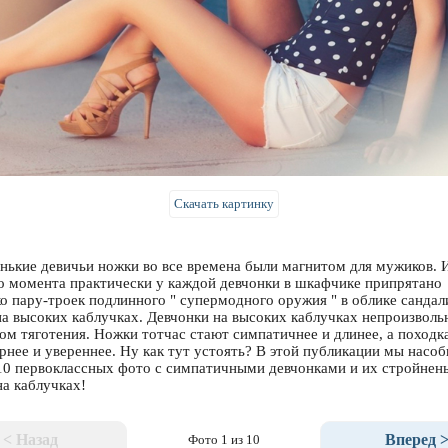
Скачать картинку
нькие девичьи ножки во все времена были магнитом для мужиков. И
го момента практически у каждой девчонки в шкафчике припрятано
ко пару-троек подлинного " супермодного оружия " в облике сандал
на высоких каблучках. Девчонки на высоких каблучках непроизволь
ом тяготения. Ножки тотчас стают симпатичнее и длинее, а походк
рнее и увереннее. Ну как тут устоять? В этой публикации мы насо
 10 первоклассных фото с симпатичными девчонками и их стройнен
на каблучках!
< Назад
Вперед 
Фото 1 из 10