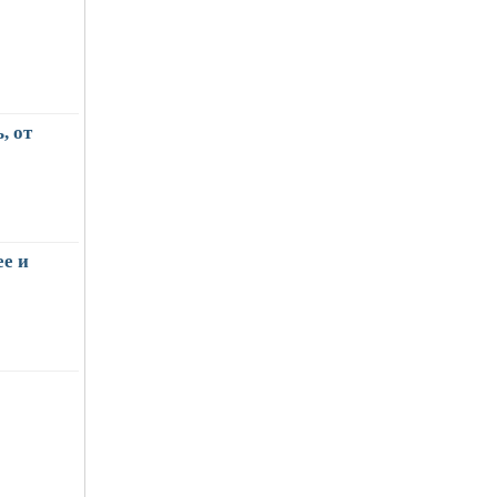
, от
е и