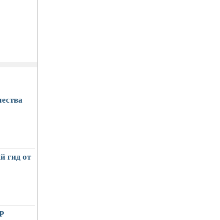
чества
й гид от
Р