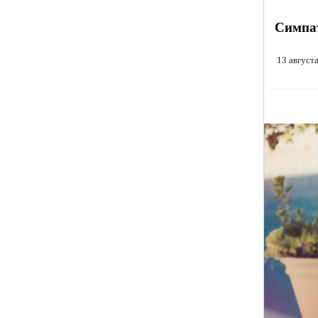
Симпа
13 август