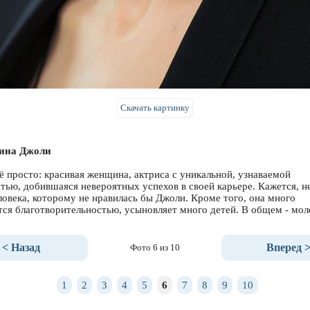
Скачать картинку
ина Джоли
ё просто: красивая женщина, актриса с уникальной, узнаваемой
тью, добившаяся невероятных успехов в своей карьере. Кажется, не
ловека, которому не нравилась бы Джоли. Кроме того, она много
тся благотворительностью, усыновляет много детей. В общем - мол
< Назад
Вперед 
Фото 6 из 10
1
2
3
4
5
6
7
8
9
10