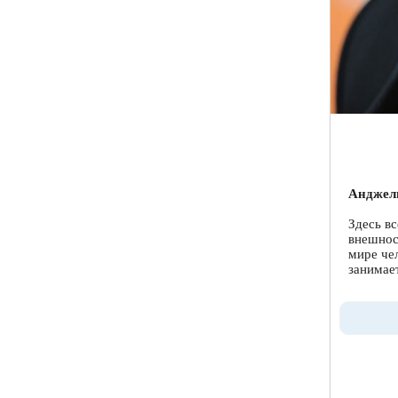
Анджел
Здесь вс
внешнос
мире че
занимае