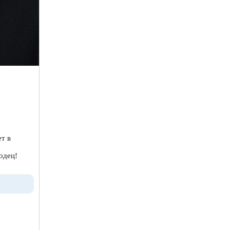
т в
одец!
>