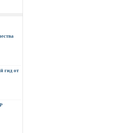
чества
й гид от
Р