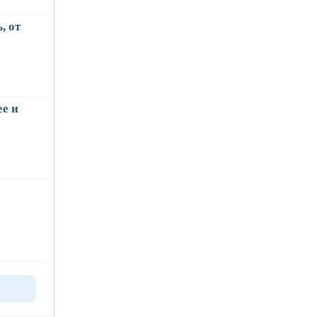
, от
е и