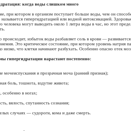
дратация: когда воды слишком много
ие, при котором в организм поступает больше воды, чем он способ
, называется гипергидратацией или водной интоксикацией. Здоровы
о человека могут выводить около 1 литра воды в час, но этот пред
ть.
о происходит, избыток воды разбавляет соль в крови — развивается
риемия. Это критическое состояние, при котором уровень натрия п
о низко, что клетки начинают разбухать. Особенно опасно отек моз
ы гипергидратации нарастают постепенно:
е мочеиспускания и прозрачная моча (ранний признак);
ная боль, тошнота, вздутие живота;
, особенно в ногах;
сть, вялость, спутанность сознания;
елых случаях — судороги, кома и даже смерть.