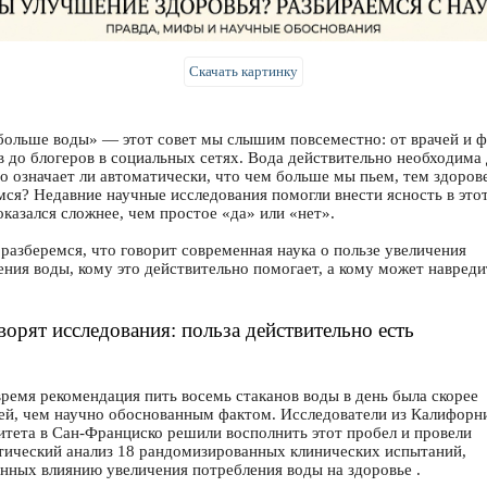
Скачать картинку
больше воды» — этот совет мы слышим повсеместно: от врачей и ф
в до блогеров в социальных сетях. Вода действительно необходима 
но означает ли автоматически, что чем больше мы пьем, тем здоров
мся? Недавние научные исследования помогли внести ясность в этот
оказался сложнее, чем простое «да» или «нет».
 разберемся, что говорит современная наука о пользе увеличения
ения воды, кому это действительно помогает, а кому может навреди
ворят исследования: польза действительно есть
время рекомендация пить восемь стаканов воды в день была скорее
ей, чем научно обоснованным фактом. Исследователи из Калифорн
итета в Сан-Франциско решили восполнить этот пробел и провели
тический анализ 18 рандомизированных клинических испытаний,
нных влиянию увеличения потребления воды на здоровье .