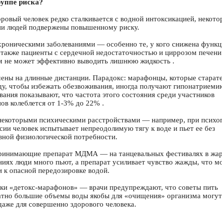
руппе риска?
оровый человек редко сталкивается с водной интоксикацией, некото
ии людей подвержены повышенному риску.
хроническими заболеваниями — особенно те, у кого снижена функц
а также пациенты с сердечной недостаточностью и циррозом печени
м не может эффективно выводить лишнюю жидкость .
ены на длинные дистанции. Парадокс: марафонцы, которые старат
ду, чтобы избежать обезвоживания, иногда получают гипонатриеми
вания показывают, что частота этого состояния среди участников
ов колеблется от 1-3% до 22% .
некоторыми психическими расстройствами — например, при психо
сии человек испытывает непреодолимую тягу к воде и пьет ее без
вной физиологической потребности.
ринимающие препарат МДМА — на танцевальных фестивалях в жа
иях люди много пьют, а препарат усиливает чувство жажды, что м
и к опасной передозировке водой.
ки «детокс-марафонов» — врачи предупреждают, что советы пить
атно большие объемы воды якобы для «очищения» организма могут
даже для совершенно здорового человека.