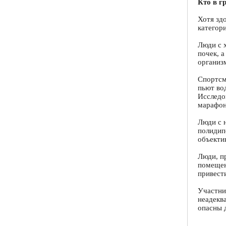
Кто в г
Хотя зд
категор
Люди с 
почек, 
организ
Спортсм
пьют во
Исследо
марафон
Люди с 
полидип
объекти
Люди, п
помещен
привест
Участни
неадекв
опасны 