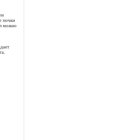
ен
е почки
ел можно
адает
га.