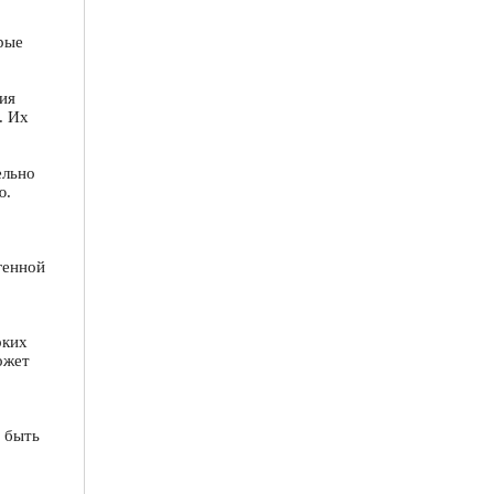
рые
ия
. Их
ельно
ю.
генной
рких
ожет
 быть