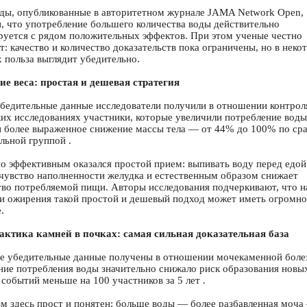
ды, опубликованные в авторитетном журнале JAMA Network Open,
и, что употребление большего количества воды действительно
руется с рядом положительных эффектов. При этом ученые честно
: качество и количество доказательств пока ограничены, но в неко
х польза выглядит убедительно.
е веса: простая и дешевая стратегия
бедительные данные исследователи получили в отношении контроля
ких исследованиях участники, которые увеличили потребление воды
и более выраженное снижение массы тела — от 44% до 100% по ср
льной группой .
о эффективным оказался простой прием: выпивать воду перед едой
 чувство наполненности желудка и естественным образом снижает
тво потребляемой пищи. Авторы исследования подчеркивают, что н
и ожирения такой простой и дешевый подход может иметь огромно
.
ктика камней в почках: самая сильная доказательная база
е убедительные данные получены в отношении мочекаменной боле
ние потребления воды значительно снижало риск образования новы
событий меньше на 100 участников за 5 лет .
м здесь прост и понятен: больше воды — более разбавленная моча