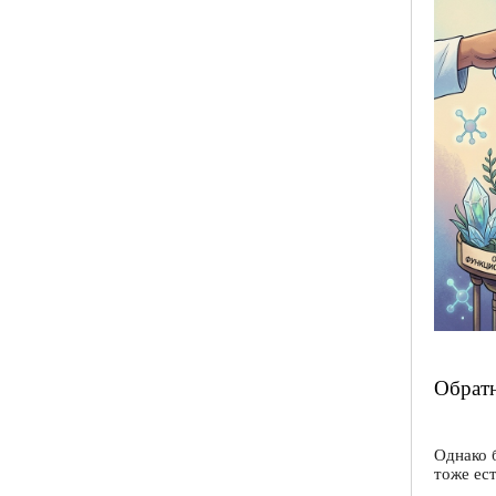
Обратн
Однако 
тоже ес