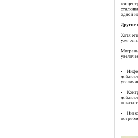
концент
сталкив
одной и
Другие
Хотя эт
уже ест
Мигрень
увеличе
Инфе
добавле
увеличи
Конт
добавле
показате
Низк
потребл