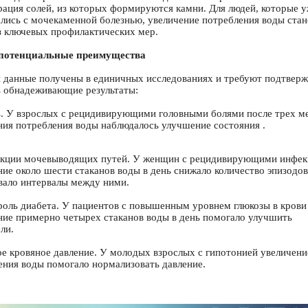
рация солей, из которых формируются камни. Для людей, которые 
ались с мочекаменной болезнью, увеличение потребления воды стан
з ключевых профилактических мер.
 потенциальные преимущества
и данные получены в единичных исследованиях и требуют подтверж
ь обнадеживающие результаты:
. У взрослых с рецидивирующими головными болями после трех м
ния потребления воды наблюдалось улучшение состояния .
кции мочевыводящих путей. У женщин с рецидивирующими инфе
ние около шести стаканов воды в день снижало количество эпизодов
вало интервалы между ними.
роль диабета. У пациентов с повышенным уровнем глюкозы в крови
ние примерно четырех стаканов воды в день помогало улучшить
ли.
ое кровяное давление. У молодых взрослых с гипотонией увеличени
ения воды помогало нормализовать давление.