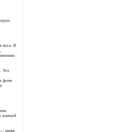
торых
 веса. В
,
авнению
. Это
а фоне
е
зни.
х камней
 — ниже