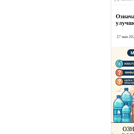
Означа
улучше
27 мая 20