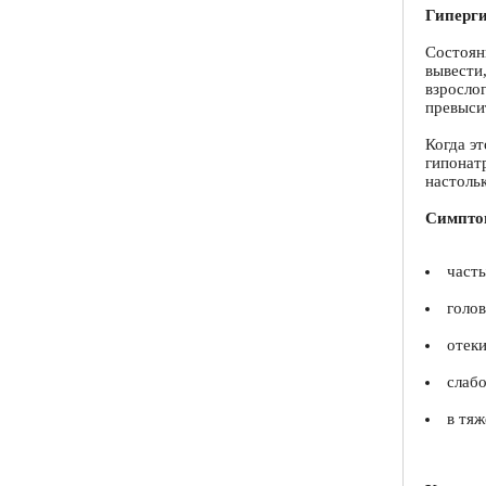
Гиперги
Состоян
вывести
взрослог
превыси
Когда эт
гипонат
настольк
Симптом
часты
голов
отеки
слабо
в тяж