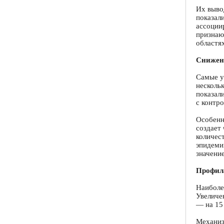
Их выво
показал
ассоции
признают
областя
Снижени
Самые у
несколь
показал
с контро
Особенн
создает
количес
эпидеми
значение
Профила
Наиболе
Увеличе
— на 15 
Механиз