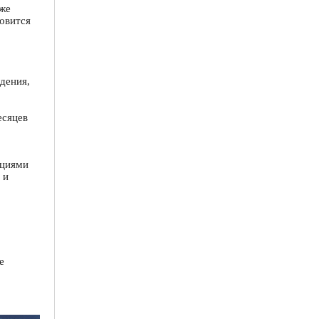
уже
овится
дения,
есяцев
кциями
 и
е