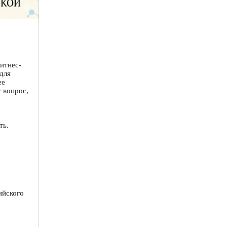
итнес-
для
ее
 вопрос,
ть.
ийского