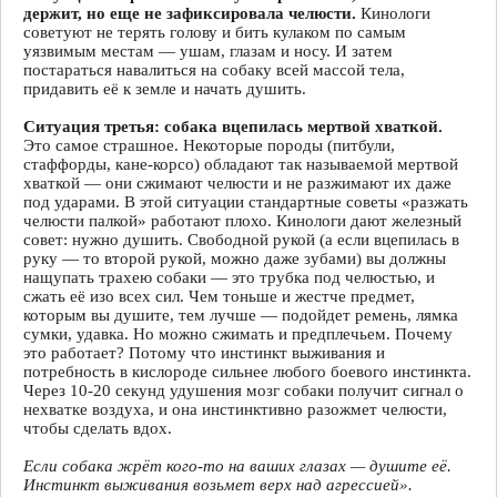
держит, но еще не зафиксировала челюсти.
Кинологи
советуют не терять голову и бить кулаком по самым
уязвимым местам — ушам, глазам и носу. И затем
постараться навалиться на собаку всей массой тела,
придавить её к земле и начать душить.
Ситуация третья: собака вцепилась мертвой хваткой.
Это самое страшное. Некоторые породы (питбули,
стаффорды, кане-корсо) обладают так называемой мертвой
хваткой — они сжимают челюсти и не разжимают их даже
под ударами. В этой ситуации стандартные советы «разжать
челюсти палкой» работают плохо. Кинологи дают железный
совет: нужно душить. Свободной рукой (а если вцепилась в
руку — то второй рукой, можно даже зубами) вы должны
нащупать трахею собаки — это трубка под челюстью, и
сжать её изо всех сил. Чем тоньше и жестче предмет,
которым вы душите, тем лучше — подойдет ремень, лямка
сумки, удавка. Но можно сжимать и предплечьем. Почему
это работает? Потому что инстинкт выживания и
потребность в кислороде сильнее любого боевого инстинкта.
Через 10-20 секунд удушения мозг собаки получит сигнал о
нехватке воздуха, и она инстинктивно разожмет челюсти,
чтобы сделать вдох.
Если собака жрёт кого-то на ваших глазах — душите её.
Инстинкт выживания возьмет верх над агрессией».