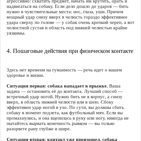
агрессивно: схватить предмет, начать им крутить, орать и
надвигаться на собаку. Если дело дошло до ударов — бить
нужно в чувствительные места: нос, глаза, уши. Причем
мощный удар снизу вверх в челюсть гораздо эффективнее
удара сверху по голове — у собак очень крепкий череп, а вот
челюстной сустав и область под нижней челюстью крайне
уязвимы.
4. Пошаговые действия при физическом контакте
Здесь нет времени на гуманность — речь идет о вашем
здоровье и жизни.
Ситуация первая: собака нападает в прыжке.
Ваша
задача — остановить её до контакта. Лучший способ —
встречный удар ногой. Нужно бить не в корпус, а снизу
вверх, в область нижней челюсти или в шею. Сбоку
эффективен удар ногой в ухо. По сути, вы должны сбить
собаку в момент подлета, как футбольный мяч. Если вы
промахнулись, и она вцепилась в руку или ногу, никогда не
пытайтесь вырвать конечность рывком — вы только
разорвете рану глубже и шире.
Ситуация вторая: контакт уже произошел, собака