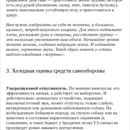
есть под рукой (баллончик, палку, зонт, тяжелую бутылку),
занять максимально устойчивую позу и приготовиться к
удару.
Вам нужно изобразить из себя не человека, а большого,
шумного, непредсказуемого хищника. Для этого поднимите
плечи, раскиньте руки в стороны, расстегните куртку —
это визуально увеличивает ваш объем. Начинайте громко
топать ногами, создавая вибрацию земли. И издавайте
низкие, гортанные звуки. Такой образ ломает у собаки
шаблон ожидания «жертвы».
3. Холодная оценка средств самообороны
Ультразвуковой отпугиватель.
По мнению кинологов, его
эффективность низкая, а действует он выборочно. И
действительно: компактное устройство, издающее
высокочастотный звук, может отпугнуть только слабую,
неуверенную или домашнюю избалованную собаку. На
возбужденную бойцовую породу, на глухую собаку или на
животное в состоянии наркотического опьянения (к
сожалению, и такое бывает у бродячих псов) УЗ-сигнал не
произведет ровно никакого впечатления.