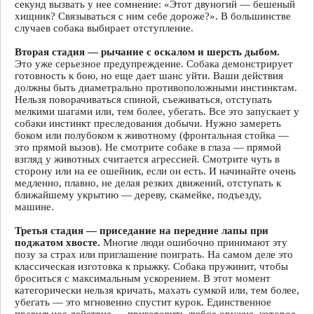
секунд вызвать у нее сомнение: «Этот двуногий — бешеный
хищник? Связываться с ним себе дороже?». В большинстве
случаев собака выбирает отступление.
Вторая стадия — рычание с оскалом и шерсть дыбом.
Это уже серьезное предупреждение. Собака демонстрирует
готовность к бою, но еще дает шанс уйти. Ваши действия
должны быть диаметрально противоположными инстинктам.
Нельзя поворачиваться спиной, съеживаться, отступать
мелкими шагами или, тем более, убегать. Все это запускает у
собаки инстинкт преследования добычи. Нужно замереть
боком или полубоком к животному (фронтальная стойка —
это прямой вызов). Не смотрите собаке в глаза — прямой
взгляд у животных считается агрессией. Смотрите чуть в
сторону или на ее ошейник, если он есть. И начинайте очень
медленно, плавно, не делая резких движений, отступать к
ближайшему укрытию — дереву, скамейке, подъезду,
машине.
Третья стадия — приседание на передние лапы при
поджатом хвосте.
Многие люди ошибочно принимают эту
позу за страх или приглашение поиграть. На самом деле это
классическая изготовка к прыжку. Собака пружинит, чтобы
броситься с максимальным ускорением. В этот момент
категорически нельзя кричать, махать сумкой или, тем более,
убегать — это мгновенно спустит курок. Единственное
правильное действие — приготовить любое оружие, которое