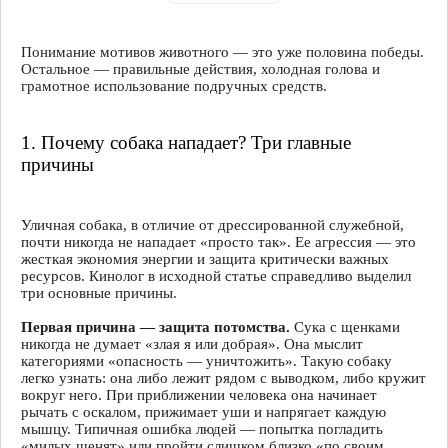
Понимание мотивов животного — это уже половина победы.
Остальное — правильные действия, холодная голова и
грамотное использование подручных средств.
1. Почему собака нападает? Три главные
причины
Уличная собака, в отличие от дрессированной служебной,
почти никогда не нападает «просто так». Ее агрессия — это
жесткая экономия энергии и защита критически важных
ресурсов. Кинолог в исходной статье справедливо выделил
три основные причины.
Первая причина — защита потомства.
Сука с щенками
никогда не думает «злая я или добрая». Она мыслит
категориями «опасность — уничтожить». Такую собаку
легко узнать: она либо лежит рядом с выводком, либо кружит
вокруг него. При приближении человека она начинает
рычать с оскалом, прижимает уши и напрягает каждую
мышцу. Типичная ошибка людей — попытка погладить
«милых щенят» или пройти слишком близко «по своим