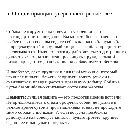
5. Общий принцип: уверенность решает всё
Собака реагирует не на силу, а на уверенность и
нестандартность поведения. Вы можете быть физически
слабее пса, но если вы ведете себя как опасный, шумный,
непредсказуемый и крупный хищник — собака предпочтет
не связываться. Именно поэтому работает «метод странного
существа»: поднятые плечи, раскинутые руки, громкий
низкий крик, топот, надвигание на собаку вместо бегства.
И наоборот, даже крупный и сильный мужчина, который
начинает пищать, бежать, закрывать голову руками и
съеживаться, превращается в идеальную добычу. Собачье
чутье безошибочно считывает состояние жертвы.
Помните:
лучшая защита — это предотвращение встречи.
Не приближайтесь к стаям бродячих собак, не гуляйте в
темное время суток в промышленных зонах, не проходите
мимо собаки с щенками. А если встреча неизбежна —
действуйте как советует кинолог: будьте громче, крупнее,
страшнее и наступайте первым.