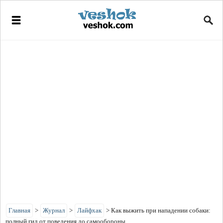
Главная
>
Журнал
>
Лайфхак
>
Как выжить при нападении собаки:
полный гид от поведения до самообороны