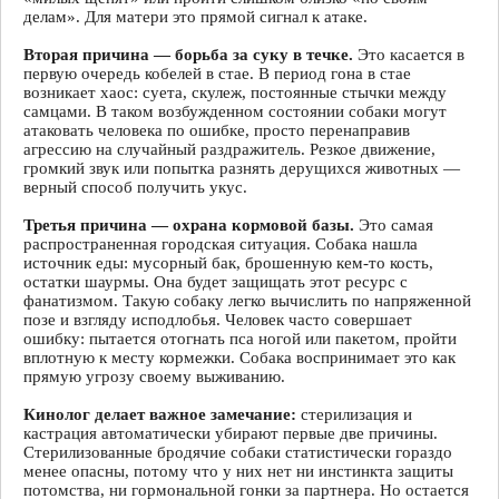
делам». Для матери это прямой сигнал к атаке.
Вторая причина — борьба за суку в течке.
Это касается в
первую очередь кобелей в стае. В период гона в стае
возникает хаос: суета, скулеж, постоянные стычки между
самцами. В таком возбужденном состоянии собаки могут
атаковать человека по ошибке, просто перенаправив
агрессию на случайный раздражитель. Резкое движение,
громкий звук или попытка разнять дерущихся животных —
верный способ получить укус.
Третья причина — охрана кормовой базы.
Это самая
распространенная городская ситуация. Собака нашла
источник еды: мусорный бак, брошенную кем-то кость,
остатки шаурмы. Она будет защищать этот ресурс с
фанатизмом. Такую собаку легко вычислить по напряженной
позе и взгляду исподлобья. Человек часто совершает
ошибку: пытается отогнать пса ногой или пакетом, пройти
вплотную к месту кормежки. Собака воспринимает это как
прямую угрозу своему выживанию.
Кинолог делает важное замечание:
стерилизация и
кастрация автоматически убирают первые две причины.
Стерилизованные бродячие собаки статистически гораздо
менее опасны, потому что у них нет ни инстинкта защиты
потомства, ни гормональной гонки за партнера. Но остается