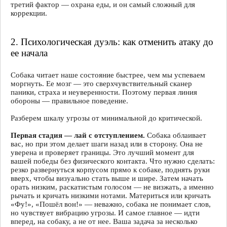
третий фактор — охрана еды, и он самый сложный для
коррекции.
2. Психологическая дуэль: как отменить атаку до
ее начала
Cобака читает наше состояние быстрее, чем мы успеваем
моргнуть. Ее мозг — это сверхчувствительный сканер
паники, страха и неуверенности. Поэтому первая линия
обороны — правильное поведение.
Разберем шкалу угрозы от минимальной до критической.
Первая стадия — лай с отступлением.
Собака облаивает
вас, но при этом делает шаги назад или в сторону. Она не
уверена и проверяет границы. Это лучший момент для
вашей победы без физического контакта. Что нужно сделать:
резко развернуться корпусом прямо к собаке, поднять руки
вверх, чтобы визуально стать выше и шире. Затем начать
орать низким, раскатистым голосом — не визжать, а именно
рычать и кричать низкими нотами. Материться или кричать
«Фу!», «Пошёл вон!» — неважно, собака не понимает слов,
но чувствует вибрацию угрозы. И самое главное — идти
вперед, на собаку, а не от нее. Ваша задача за несколько