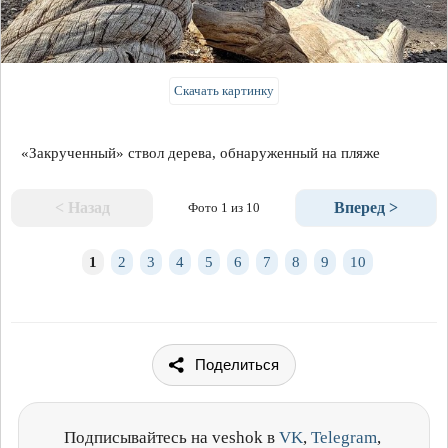
Скачать картинку
«Закрученный» ствол дерева, обнаруженный на пляже
< Назад
Вперед >
Фото 1 из 10
1
2
3
4
5
6
7
8
9
10
Поделиться
Подписывайтесь на veshok в
VK
,
Telegram
,