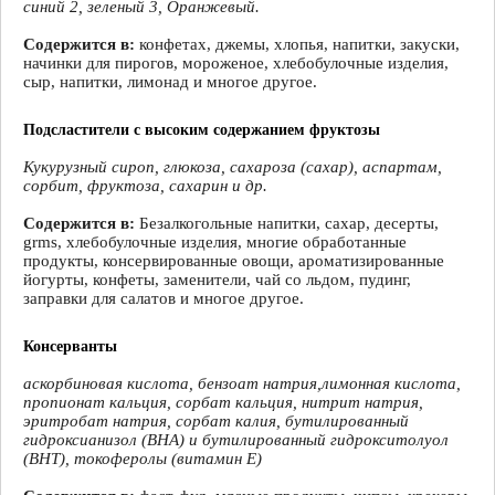
синий 2, зеленый 3, Оранжевый.
Содержится в:
конфетах, джемы, хлопья, напитки, закуски,
начинки для пирогов, мороженое, хлебобулочные изделия,
сыр, напитки, лимонад и многое другое.
Подсластители с высоким содержанием фруктозы
Кукурузный сироп, глюкоза, сахароза (сахар), аспартам,
сорбит, фруктоза, сахарин и др.
Содержится в:
Безалкогольные напитки, сахар, десерты,
grms, хлебобулочные изделия, многие обработанные
продукты, консервированные овощи, ароматизированные
йогурты, конфеты, заменители, чай со льдом, пудинг,
заправки для салатов и многое другое.
Консерванты
аскорбиновая кислота, бензоат натрия,лимонная кислота,
пропионат кальция, сорбат кальция, нитрит натрия,
эритробат натрия, сорбат калия, бутилированный
гидроксианизол (BHA) и бутилированный гидрокситолуол
(BHT), токоферолы (витамин Е)