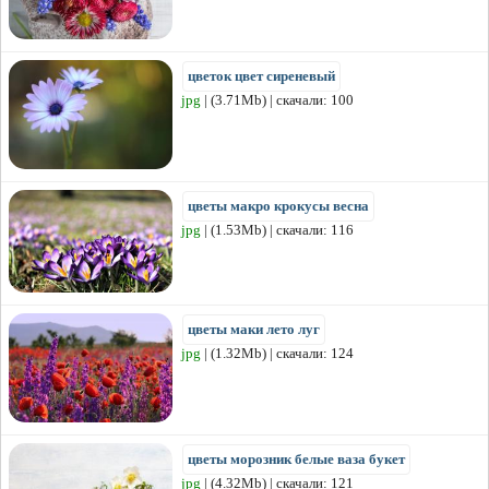
цветок цвет сиреневый
jpg
| (3.71Mb) | скачали: 100
цветы макро крокусы весна
jpg
| (1.53Mb) | скачали: 116
цветы маки лето луг
jpg
| (1.32Mb) | скачали: 124
цветы морозник белые ваза букет
jpg
| (4.32Mb) | скачали: 121