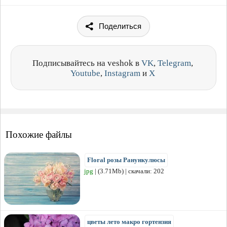
Поделиться
Подписывайтесь на veshok в
VK
,
Telegram
,
Youtube
,
Instagram
и
X
Похожие файлы
Floral розы Ранункулюсы
jpg
| (3.71Mb) | скачали: 202
цветы лето макро гортензия