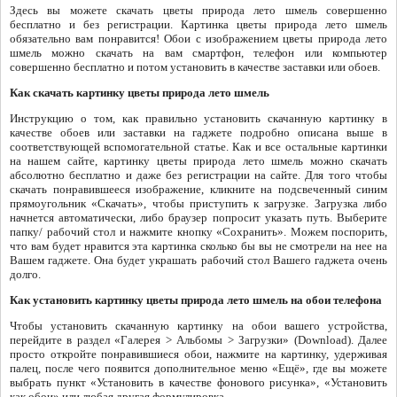
Здесь вы можете скачать цветы природа лето шмель совершенно
бесплатно и без регистрации. Картинка цветы природа лето шмель
обязательно вам понравится! Обои с изображением цветы природа лето
шмель можно скачать на вам смартфон, телефон или компьютер
совершенно бесплатно и потом установить в качестве заставки или обоев.
Как скачать картинку цветы природа лето шмель
Инструкцию о том, как правильно установить скачанную картинку в
качестве обоев или заставки на гаджете подробно описана выше в
соответствующей вспомогательной статье. Как и все остальные картинки
на нашем сайте, картинку цветы природа лето шмель можно скачать
абсолютно бесплатно и даже без регистрации на сайте. Для того чтобы
скачать понравившееся изображение, кликните на подсвеченный синим
прямоугольник «Скачать», чтобы приступить к загрузке. Загрузка либо
начнется автоматически, либо браузер попросит указать путь. Выберите
папку/ рабочий стол и нажмите кнопку «Сохранить». Можем поспорить,
что вам будет нравится эта картинка сколько бы вы не смотрели на нее на
Вашем гаджете. Она будет украшать рабочий стол Вашего гаджета очень
долго.
Как установить картинку цветы природа лето шмель на обои телефона
Чтобы установить скачанную картинку на обои вашего устройства,
перейдите в раздел «Галерея > Альбомы > Загрузки» (Download). Далее
просто откройте понравившиеся обои, нажмите на картинку, удерживая
палец, после чего появится дополнительное меню «Ещё», где вы можете
выбрать пункт «Установить в качестве фонового рисунка», «Установить
как обои» или любая другая формулировка.