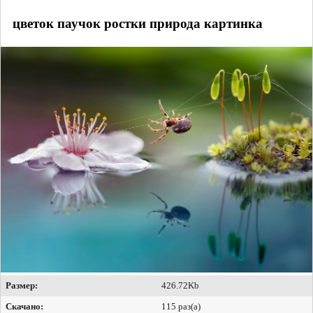
цветок паучок ростки природа картинка
Размер:
426.72Kb
Скачано:
115 раз(а)