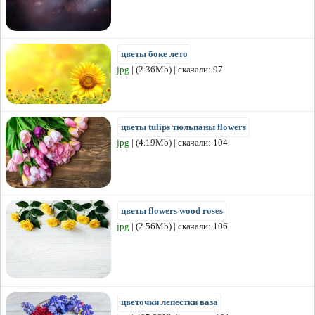
цветы боке лето
jpg
| (2.36Mb) | скачали: 97
цветы tulips тюльпаны flowers
jpg
| (4.19Mb) | скачали: 104
цветы flowers wood roses
jpg
| (2.56Mb) | скачали: 106
цветочки лепестки ваза